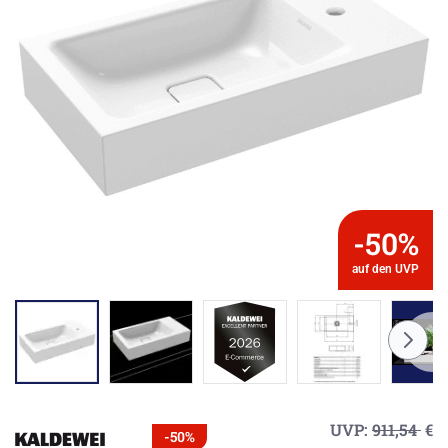
-50%
auf den UVP
UVP:
911,54
€
-50%