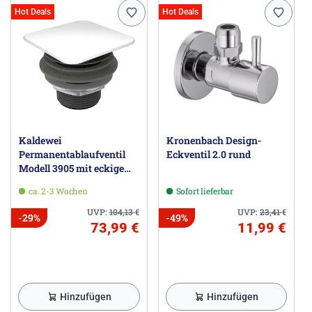
Hot Deals
Hot Deals
Kaldewei
Kronenbach Design-
Permanentablaufventil
Eckventil 2.0 rund
Modell 3905 mit eckigem
Deckel
ca. 2-3 Wochen
Sofort lieferbar
UVP:
104,13
€
UVP:
23,41
€
-29%
-49%
73,99 €
11,99 €
Hinzufügen
Hinzufügen