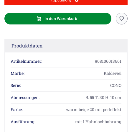
(Spedition)
In den Warenkorb
Produktdaten
Artikelnummer:
908106013661
Marke:
Kaldewei
Serie:
CONO
Abmessungen:
B: 55 T: 30 H: 10 cm
Farbe:
warm beige 20 mit perleffekt
Ausführung:
mit 1 Hahnlochbohrung