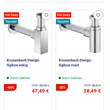
Hot Deals
Hot Deals
Topseller
Topseller
Kronenbach Design-
Kronenbach Design-
Siphon eckig
Siphon rund
Sofort lieferbar
Sofort lieferbar
UVP:
85,36
€
UVP:
58,31
€
-44%
-51%
47,49 €
28,49 €