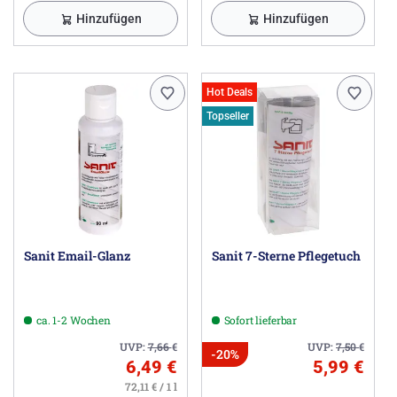
Hinzufügen
Hinzufügen
Hot Deals
Topseller
Sanit Email-Glanz
Sanit 7-Sterne Pflegetuch
ca. 1-2 Wochen
Sofort lieferbar
UVP:
7,66
€
UVP:
7,50
€
-20%
6,49 €
5,99 €
72,11 € / 1 l