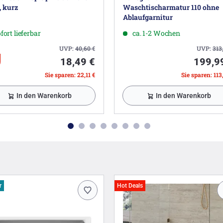
, kurz
Waschtischarmatur 110 ohne
Ablaufgarnitur
fort lieferbar
ca. 1-2 Wochen
UVP:
40,60
€
UVP:
313
18,49 €
199,9
Sie sparen: 22,11 €
Sie sparen: 113
In den Warenkorb
In den Warenkorb
r
Hot Deals