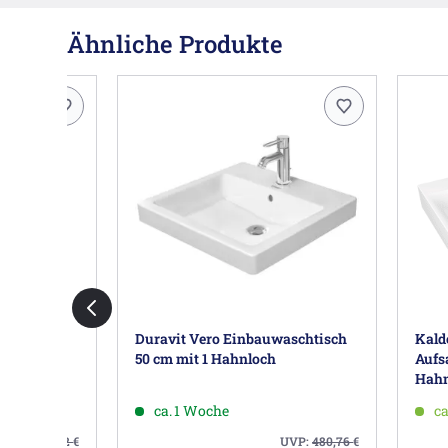
Ähnliche Produkte
k-
Duravit Vero Einbauwaschtisch
Kald
,3 cm
50 cm mit 1 Hahnloch
Aufs
Hahn
ca. 1 Woche
ca
UVP:
1.163,82
€
UVP:
480,76
€