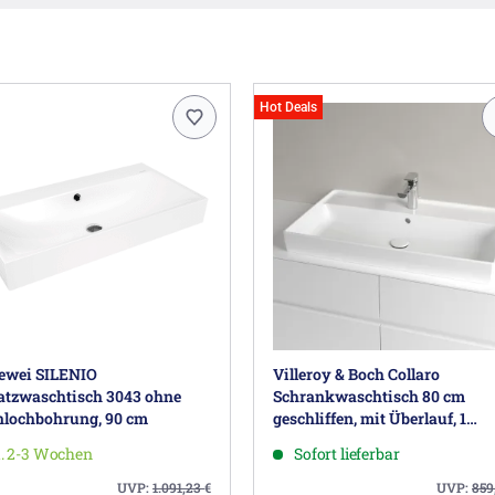
Hot Deals
ewei SILENIO
Villeroy & Boch Collaro
atzwaschtisch 3043 ohne
Schrankwaschtisch 80 cm
lochbohrung, 90 cm
geschliffen, mit Überlauf, 1
Hahnloch
. 2-3 Wochen
Sofort lieferbar
UVP:
1.091,23
€
UVP:
859