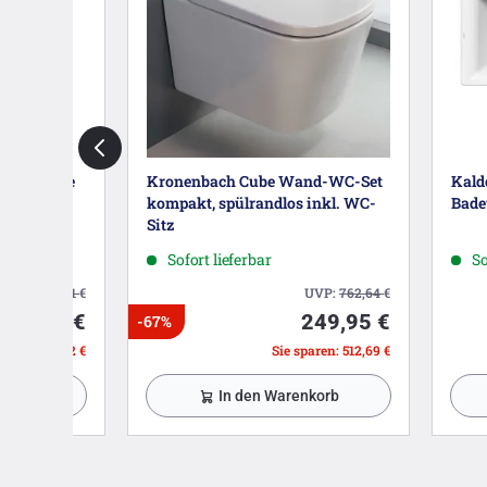
Showerpipe
Kronenbach Cube Wand-WC-Set
Kald
t Shower
kompakt, spülrandlos inkl. WC-
Bade
Sitz
Sofort lieferbar
So
UVP:
1.545,81
€
UVP:
762,64
€
879,99 €
249,95 €
-67%
paren: 665,82 €
Sie sparen: 512,69 €
nkorb
In den Warenkorb