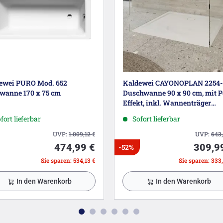
ewei PURO Mod. 652
Kaldewei CAYONOPLAN 2254-
wanne 170 x 75 cm
Duschwanne 90 x 90 cm, mit P
Effekt, inkl. Wannenträger
extraflach
fort lieferbar
Sofort lieferbar
UVP:
1.009,12
€
UVP:
643
474,99 €
309,9
-52%
Sie sparen: 534,13 €
Sie sparen: 333
In den Warenkorb
In den Warenkorb