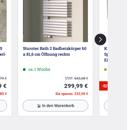
5
Sturotec Bath 2 Badheizkörper 60
Kronenbach 
erl-
x 81,6 cm Öffnung rechts
Spiegelschra
Einbaurahmen
ca. 1 Woche
ca. 2-3 Wo
,79
€
UVP:
633,08
€
9 €
299,99 €
-51%
,80 €
Sie sparen: 333,09 €
In den Warenkorb
In 