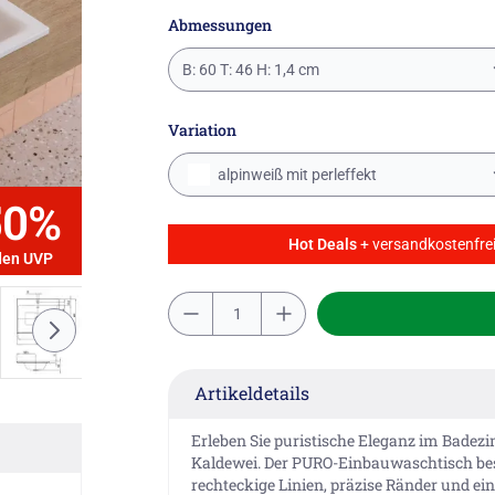
Abmessungen
B: 60 T: 46 H: 1,4 cm
Variation
alpinweiß mit perleffekt
50%
Hot Deals
+ versandkostenfrei
den UVP
Artikeldetails
Erleben Sie puristische Eleganz im Bad
Kaldewei. Der PURO-Einbauwaschtisch best
rechteckige Linien, präzise Ränder und ei