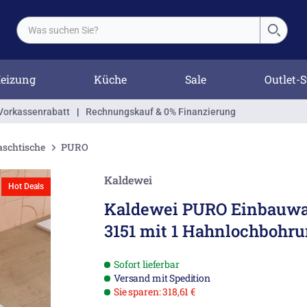
eizung
Küche
Sale
Outlet-S
Vorkassenrabatt
|
Rechnungskauf & 0% Finanzierung
schtische
PURO
Kaldewei
Hot Deals
Kaldewei PURO Einbauwa
3151 mit 1 Hahnlochbohru
Sofort lieferbar
Versand mit Spedition
Sie sparen: 318,61 €