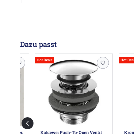
Dazu passt
Hot Deals
Hot Dea
fenspender,
Kaldewei Push-To-Open Ventil
Kron