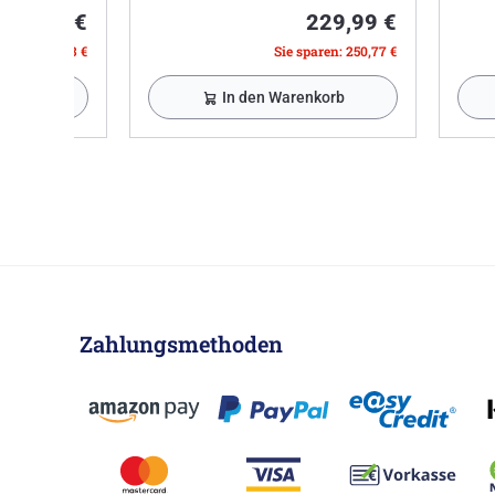
749,99 €
229,99 €
paren: 413,83 €
Sie sparen: 250,77 €
nkorb
In den Warenkorb
Zahlungsmethoden