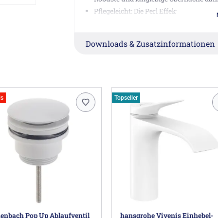
Pflegeleicht: Die Perl Effekt Beschicht
/Schmutzanhaftung.
Randhöhe 14 mm
Downloads & Zusatzinformationen
perfekt für eine Möbelintegration
Montage Varianten: Optional mit 1 L
ohne Hahnloch – mit integriertem Über
Der PURO-Einbauwaschtisch von Kaldew
alpinweiß oder schwarz. Aber auch in e
ls
Topseller
Hinweis:
Die Ablaufgarnitur ist nicht im 
werden.
Herstellerinformationen
Franz Kaldewei GmbH & Co. KG, Beckumer S
customerservice@kaldewei.com
enbach Pop Up Ablaufventil
hansgrohe Vivenis Einhebel-