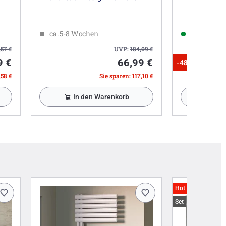
ca. 5-8 Wochen
Sofort lief
,57
€
UVP:
184,09
€
9 €
66,99 €
-48%
,58 €
Sie sparen: 117,10 €
In den Warenkorb
In 
Hot Deals
Set