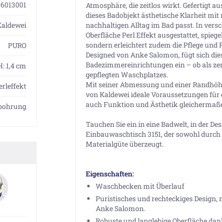
06013001
Atmosphäre, die zeitlos wirkt. Gefertigt a
dieses Badobjekt ästhetische Klarheit mit 
Kaldewei
nachhaltigen Alltag im Bad passt. In ver
Oberfläche Perl Effekt ausgestattet, spieg
sondern erleichtert zudem die Pflege und 
PURO
Designed von Anke Salomon, fügt sich di
Badezimmereinrichtungen ein – ob als zent
H: 1,4 cm
gepflegten Waschplatzes.
Mit seiner Abmessung und einer Randhöh
erleffekt
von Kaldewei ideale Voraussetzungen für e
auch Funktion und Ästhetik gleichermaße
hbohrung
Tauchen Sie ein in eine Badwelt, in der De
Einbauwaschtisch 3151, der sowohl durch
Materialgüte überzeugt.
Eigenschaften:
Waschbecken mit Überlauf
Puristisches und rechteckiges Design,
Anke Salomon.
Robuste und langlebige Oberfläche dan