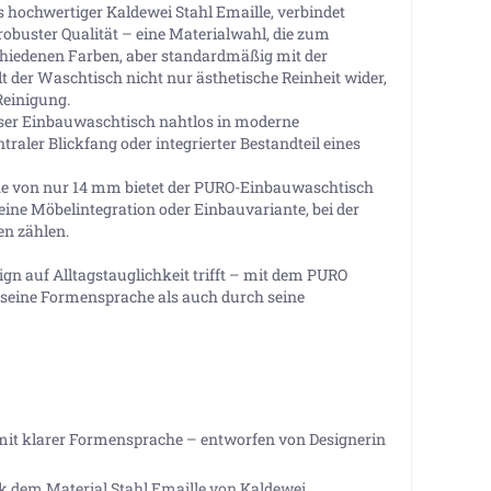
us hochwertiger Kaldewei Stahl Emaille, verbindet
robuster Qualität – eine Materialwahl, die zum
schiedenen Farben, aber standardmäßig mit der
elt der Waschtisch nicht nur ästhetische Reinheit wider,
Reinigung.
eser Einbauwaschtisch nahtlos in moderne
raler Blickfang oder integrierter Bestandteil eines
e von nur 14 mm bietet der PURO-Einbauwaschtisch
ine Möbelintegration oder Einbauvariante, bei der
n zählen.
sign auf Alltagstauglichkeit trifft – mit dem PURO
 seine Formensprache als auch durch seine
 mit klarer Formensprache – entworfen von Designerin
k dem Material Stahl Emaille von Kaldewei.