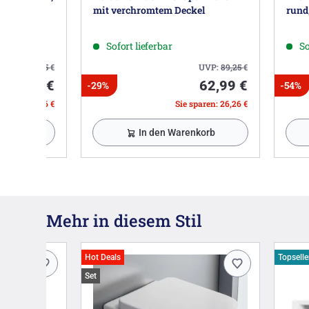
mit verchromtem Deckel
rund
Sofort lieferbar
So
UVP:
71,85
€
UVP:
89,25
€
34,99 €
62,99 €
-29%
-54%
sparen: 36,86 €
Sie sparen: 26,26 €
nkorb
In den Warenkorb
Mehr in diesem Stil
Hot Deals
Topselle
Set