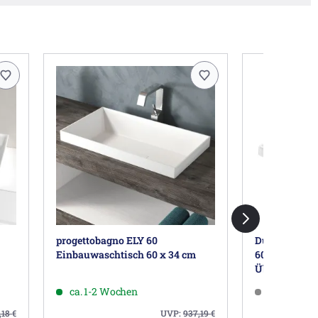
progettobagno ELY 60
Duravit D-N
Einbauwaschtisch 60 x 34 cm
60 cm, mit 1
Überlauf
ca. 1-2 Wochen
ca. 5-8 Wo
,18
€
UVP:
937,19
€