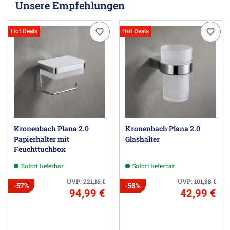
Unsere Empfehlungen
Hot Deals
Hot Deals
Kronenbach Plana 2.0
Kronenbach Plana 2.0
Papierhalter mit
Glashalter
Feuchttuchbox
Sofort lieferbar
Sofort lieferbar
UVP:
221,16
€
UVP:
101,88
€
-57%
-58%
94,99 €
42,99 €