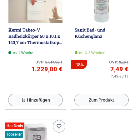
Kermi Tabeo-V
Sanit Bad- und
Badheizkörper 60 x 10,1 x
Küchenglanz
143,7 cm Thermostatkopf
seitlich rechts
ca. 1 Woche
ca. 2-3 Wochen
UVP:
2.817,92
€
UVP:
9,15
€
-18%
1.229,00 €
7,49 €
7,49 € / 1 l
Hinzufügen
Zum Produkt
Hot Deals
Topseller