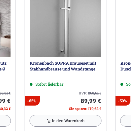
utz
Kronenbach SUPRA Brauseset mit
Kron
e Ø
Stabhandbrause und Wandstange
Dusc
Sofort lieferbar
So
30,31
€
UVP:
260,61
€
99 €
89,99 €
-65%
-59%
30,32 €
Sie sparen: 170,62 €
In den Warenkorb