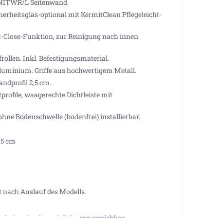
 NITWR/L Seitenwand.
erheitsglas-optional mit KermitClean Pflegeleicht-
t-Close-Funktion, zur Reinigung nach innen
ollen. Inkl. Befestigungsmaterial.
luminium. Griffe aus hochwertigem Metall.
andprofil 2,5 cm.
rofile, waagerechte Dichtleiste mit
hne Bodenschwelle (bodenfrei) installierbar.
,5 cm
t nach Auslauf des Modells.
a keine absolute Abdichtung erreichbar.