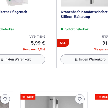
Sterne Pflegetuch
Kronenbach Komfortwischer
Silikon-Halterung
 lieferbar
Sofort lieferbar
UVP:
7,50
€
UVP
5,99 €
31
-56%
Sie sparen: 1,51 €
Sie sparen
In den Warenkorb
In den Warenkorb
Hot Deals
Hot Deal