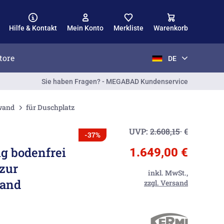
Hilfe & Kontakt
Mein Konto
Merkliste
Warenkorb
tore
DE
Sie haben Fragen? - MEGABAD Kundenservice
nwand
für Duschplatz
UVP:
2.608,15
€
-37%
ig bodenfrei
1.649,00 €
 zur
inkl. MwSt.,
wand
zzgl. Versand