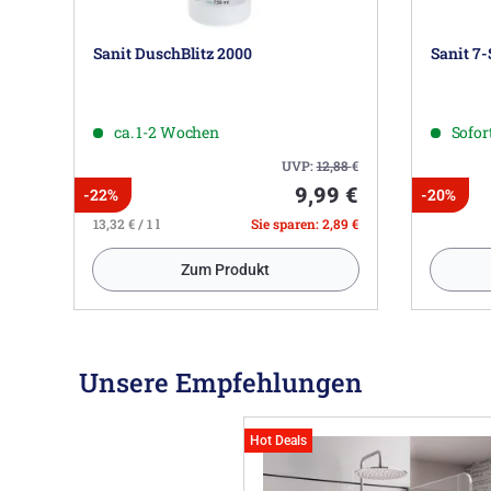
Sanit DuschBlitz 2000
Sanit 7-
ca. 1-2 Wochen
Sofort
UVP:
12,88
€
9,99 €
-22%
-20%
13,32 € / 1 l
Sie sparen: 2,89 €
Zum Produkt
Unsere Empfehlungen
Hot Deals