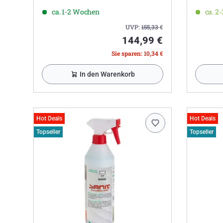
ca. 1-2 Wochen
ca. 2
UVP:
155,33
€
144,99 €
Sie sparen: 10,34 €
In den Warenkorb
Hot Deals
Hot Deals
Topseller
Topseller