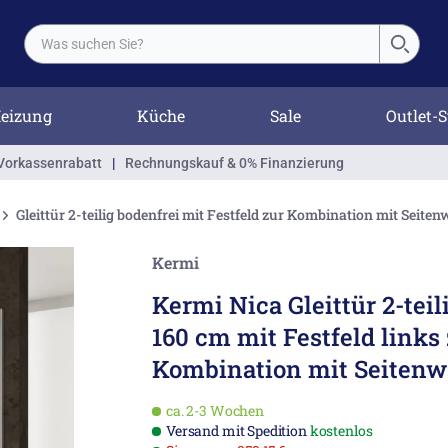
eizung
Küche
Sale
Outlet-S
Vorkassenrabatt
|
Rechnungskauf & 0% Finanzierung
Gleittür 2-teilig bodenfrei mit Festfeld zur Kombination mit Seite
Kermi
Kermi Nica Gleittür 2-teil
160 cm mit Festfeld links
Kombination mit Seiten
ca. 2-3 Wochen
Versand mit Spedition
kostenlos