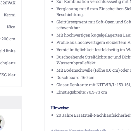
Zur Kombination verschlussseitig mit
6320VAK
Verglasung mit 6 mm Einscheiiben Sich
Beschichtung.
Kermi
Gleittürsegment mit Soft-Open und Sof
Nica
schwenkbar.
Mit hochwertigen kugelgelagerten Laufr
H: 200 cm
Profile aus hochwertigem eloxiertem A
Verstellmöglichkeit festfeldseitig im W
eld links
Durchgehende Streifdichtung und Dichtp
ochglanz
Wasserabpralleffekt.
Mit Bodenschwelle (Höhe 0,6 cm) oder o
ESG klar
Duschboard: 160 cm
Glasaußenkante mit NITWR/L: 159-161
Einstiegsbreite: 70,5-73 cm
Hinweise:
20 Jahre Ersatzteil-Nachkaufsicherhei
Achtung: Konstruktionsbedingt ist bei Nic