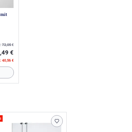
 mit
:
72,05
€
,49 €
: 40,56 €
s