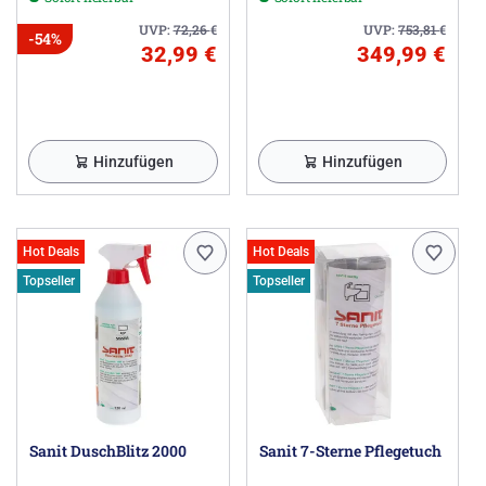
UVP:
72,26
€
UVP:
753,81
€
-54%
32,99 €
349,99 €
Hinzufügen
Hinzufügen
Hot Deals
Hot Deals
Topseller
Topseller
Sanit DuschBlitz 2000
Sanit 7-Sterne Pflegetuch