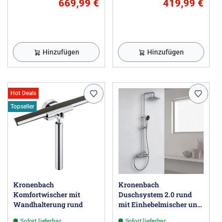
669,99 €
419,99 €
Hinzufügen
Hinzufügen
Hot Deals
Topseller
Kronenbach
Kronenbach
Komfortwischer mit
Duschsystem 2.0 rund
Wandhalterung rund
mit Einhebelmischer und
Kopfbrause 22,5 cm
Sofort lieferbar
Sofort lieferbar