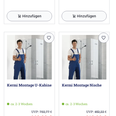
Herstellerinformationen
Kermi GmbH, Pankofen-Bahnhof 1, 94447 Plattling DE,
info@kermi.de
Hinzufügen
Hinzufügen
Kermi Montage U-Kabine
Kermi Montage Nische
ca. 2-3 Wochen
ca. 2-3 Wochen
UVP:
702,77
€
UVP:
452,22
€