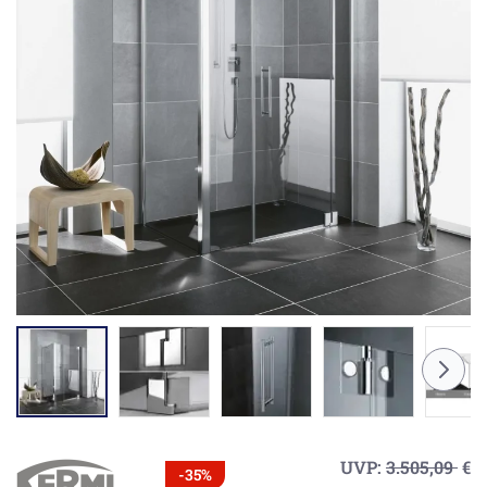
UVP:
3.505,09
€
-35%