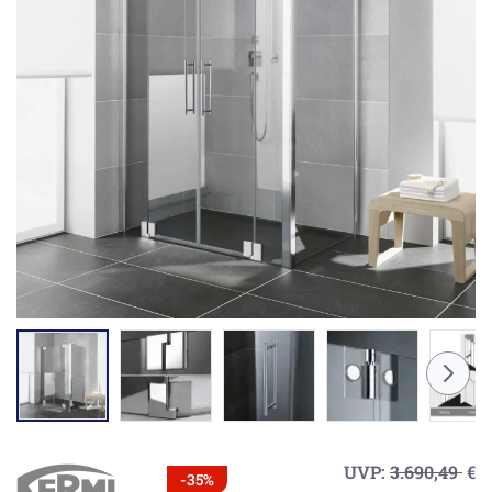
UVP:
3.690,49
€
-35%