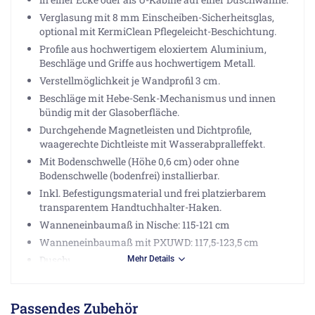
Verglasung mit 8 mm Einscheiben-Sicherheitsglas,
optional mit KermiClean Pflegeleicht-Beschichtung.
Profile aus hochwertigem eloxiertem Aluminium,
Beschläge und Griffe aus hochwertigem Metall.
Verstellmöglichkeit je Wandprofil 3 cm.
Beschläge mit Hebe-Senk-Mechanismus und innen
bündig mit der Glasoberfläche.
Durchgehende Magnetleisten und Dichtprofile,
waagerechte Dichtleiste mit Wasserabpralleffekt.
Mit Bodenschwelle (Höhe 0,6 cm) oder ohne
Bodenschwelle (bodenfrei) installierbar.
Inkl. Befestigungsmaterial und frei platzierbarem
transparentem Handtuchhalter-Haken.
Wanneneinbaumaß in Nische: 115-121 cm
Wanneneinbaumaß mit PXUWD: 117,5-123,5 cm
Duschwanne: 120 cm
Mehr Details
Einstiegsbreite: 62 cm
Breite Festfeld: 25-28 cm
Passendes Zubehör