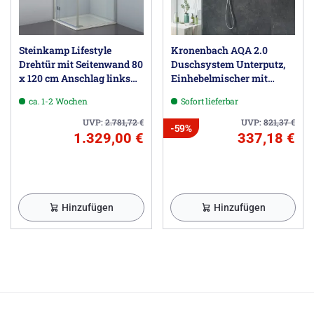
Steinkamp Lifestyle
Kronenbach AQA 2.0
Drehtür mit Seitenwand 80
Duschsystem Unterputz,
x 120 cm Anschlag links
Einhebelmischer mit
inkl. easypearl, mittig
Umsteller, rund
ca. 1-2 Wochen
Sofort lieferbar
mattiert
UVP:
2.781,72
€
UVP:
821,37
€
-59%
1.329,00 €
337,18 €
Hinzufügen
Hinzufügen