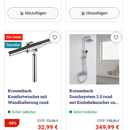
Hinzufügen
Hinzufügen
Hot Deals
Topseller
Kronenbach
Kronenbach
Komfortwischer mit
Duschsystem 2.0 rund
Wandhalterung rund
mit Einhebelmischer und
Kopfbrause 22,5 cm
Sofort lieferbar
Sofort lieferbar
UVP:
72,26
€
UVP:
753,81
€
-54%
32,99 €
349,99 €