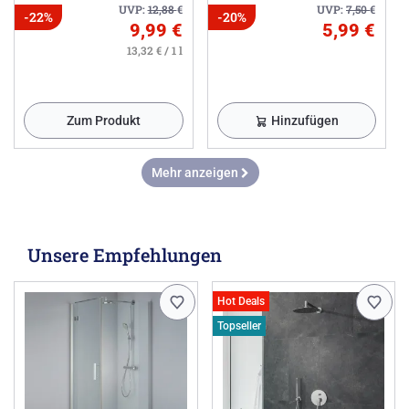
UVP:
12,88
€
UVP:
7,50
€
-22%
-20%
9,99 €
5,99 €
13,32 € / 1 l
Zum Produkt
Hinzufügen
Mehr anzeigen
Unsere Empfehlungen
Hot Deals
Topseller