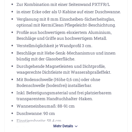
Zur Kombination mit einer Seitenwand PXTFR/L
in einer Ecke oder als U-Kabine auf einer Duschwanne.
Verglasung mit 8 mm Einscheiben-Sicherheitsglas,
optional mit KermiClean Pflegeleicht-Beschichtung.
Profile aus hochwertigem eloxiertem Aluminium,
Beschläge und Griffe aus hochwertigem Metall.
Verstellmöglichkeit je Wandprofil 3 cm.
Beschläge mit Hebe-Senk-Mechanismus und innen
bündig mit der Glasoberfläche.
Durchgehende Magnetleisten und Dichtprofile,
waagerechte Dichtleiste mit Wasserabpralleffekt.
Mit Bodenschwelle (Höhe 0,6 cm) oder ohne
Bodenschwelle (bodenfrei) installierbar.
Inkl. Befestigungsmaterial und frei platzierbarem
transparentem Handtuchhalter-Haken.
Wanneneinbaumaß: 88-91 cm
Duschwanne: 90 cm
Einstiegsbreite: 58,4 cm
Mehr Details
Breite Festfeld: 23,9-26,9 cm