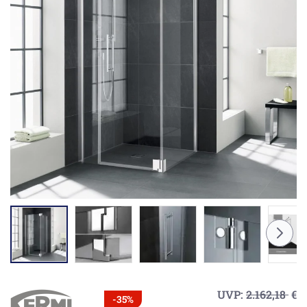
UVP:
2.162,18
€
-35%