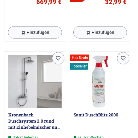
669,99 €
32,99 €
Hinzufügen
Hinzufügen
Hot Deals
Topseller
Kronenbach
Sanit DuschBlitz 2000
Duschsystem 2.0 rund
mit Einhebelmischer und
Kopfbrause 22,5 cm
Sofort lieferbar
ca. 1-2 Wochen