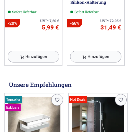
Silikon-Halterung
Sofort lieferbar
Sofort lieferbar
UVP:
7,50
€
UVP:
72,05
€
-20%
-56%
5,99 €
31,49 €
Hinzufügen
Hinzufügen
Unsere Empfehlungen
Topseller
Hot Deals
Exklusiv