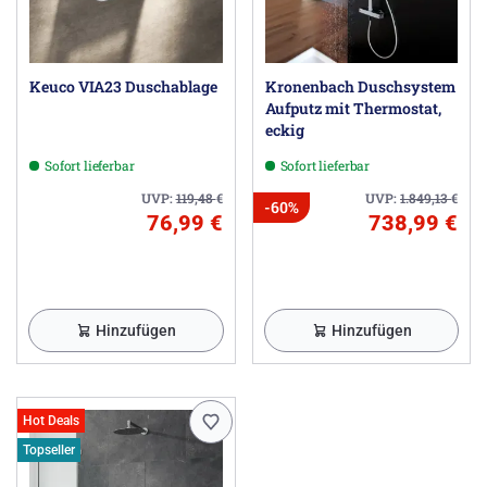
Keuco VIA23 Duschablage
Kronenbach Duschsystem
Aufputz mit Thermostat,
eckig
Sofort lieferbar
Sofort lieferbar
UVP:
119,48
€
UVP:
1.849,13
€
-60%
76,99 €
738,99 €
Hinzufügen
Hinzufügen
Hot Deals
Topseller