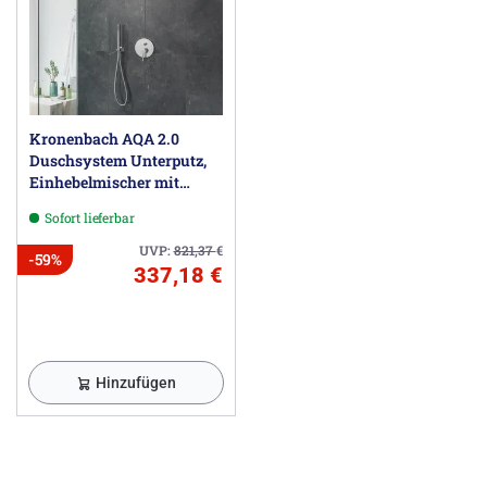
Kronenbach AQA 2.0
Duschsystem Unterputz,
Einhebelmischer mit
Umsteller, rund
Sofort lieferbar
UVP:
821,37
€
-59%
337,18 €
Hinzufügen