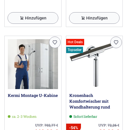
Hinzufügen
Hinzufügen
Hot Deals
Topseller
Kermi Montage U-Kabine
Kronenbach
Komfortwischer mit
Wandhalterung rund
ca. 2-3 Wochen
Sofort lieferbar
UVP:
702,77
€
UVP:
72,26
€
-54%