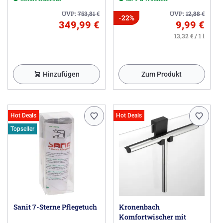
UVP:
753,81
€
UVP:
12,88
€
-22%
349,99 €
9,99 €
13,32 € / 1 l
Hinzufügen
Zum Produkt
Hot Deals
Hot Deals
Topseller
Sanit 7-Sterne Pflegetuch
Kronenbach
Komfortwischer mit