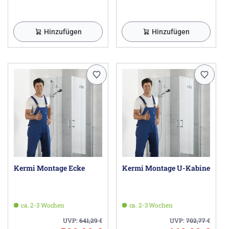
Herstellerinformationen
Kermi GmbH, Pankofen-Bahnhof 1, 94447 Plattling DE,
info@kermi.de
Hinzufügen
Hinzufügen
Kermi Montage Ecke
Kermi Montage U-Kabine
ca. 2-3 Wochen
ca. 2-3 Wochen
UVP:
641,29
€
UVP:
702,77
€