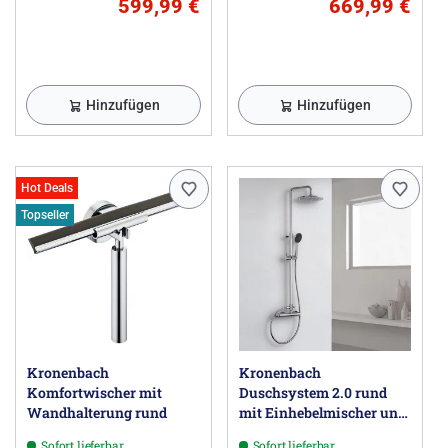
599,99 €
669,99 €
Hinzufügen
Hinzufügen
Hot Deals
Topseller
Kronenbach
Kronenbach
Komfortwischer mit
Duschsystem 2.0 rund
Wandhalterung rund
mit Einhebelmischer und
Kopfbrause 22,5 cm
Sofort lieferbar
Sofort lieferbar