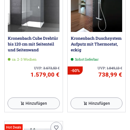
Kronenbach Cube Drehtür
Kronenbach Duschsystem
bis 120 cm mit Seitenteil
Aufputz mit Thermostat,
und Seitenwand
eckig
ca. 2-3 Wochen
Sofort lieferbar
UVP:
3.673,53
€
UVP:
1.849,13
€
-60%
1.579,00 €
738,99 €
Hinzufügen
Hinzufügen
Hot Deals