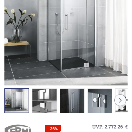
UVP:
2.772,26
€
-36%