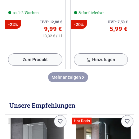
ca. 1-2 Wochen
Sofort lieferbar
UVP:
12,88
€
UVP:
7,50
€
-22%
-20%
9,99 €
5,99 €
13,32 € / 1 l
Zum Produkt
Hinzufügen
Mehr anzeigen
Unsere Empfehlungen
Hot Deals