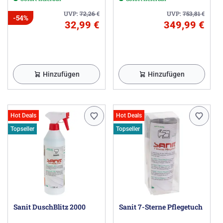
UVP:
72,26
€
UVP:
753,81
€
-54%
32,99 €
349,99 €
Hinzufügen
Hinzufügen
Hot Deals
Hot Deals
Topseller
Topseller
Sanit DuschBlitz 2000
Sanit 7-Sterne Pflegetuch