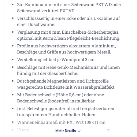
Zur Kombination mit einer Seitenwand PXTWD oder
Seitenwand verkürzt PXTVD
verschlussseitig in einer Ecke oder als U-Kabine auf
einer Duschwanne.
Verglasung mit 8 mm Einscheiben-Sicherheitsglas,
optional mit KermiClean Pflegeleicht-Beschichtung.
Profile aus hochwertigem eloxiertem Aluminium,
Beschläge und Griffe aus hochwertigem Metall.
Verstellmöglichkeit je Wandprofil 3 cm.
Beschläge mit Hebe-Senk-Mechanismus und innen
bündig mit der Glasoberfläche.
Durchgehende Magnetleisten und Dichtprofile,
waagerechte Dichtleiste mit Wasserabpralleffekt.
Mit Bodenschwelle (Höhe 0,6 cm) oder ohne
Bodenschwelle (bodenfrei) installierbar.
Inkl. Befestigungsmaterial und frei platzierbarem
transparentem Handtuchhalter-Haken.
Wanneneinbaumaß mit PXTWD: 108-111 cm
Wanneneinbaumaß mit PXTVD: 107,5-110,5 cm
Mehr Details