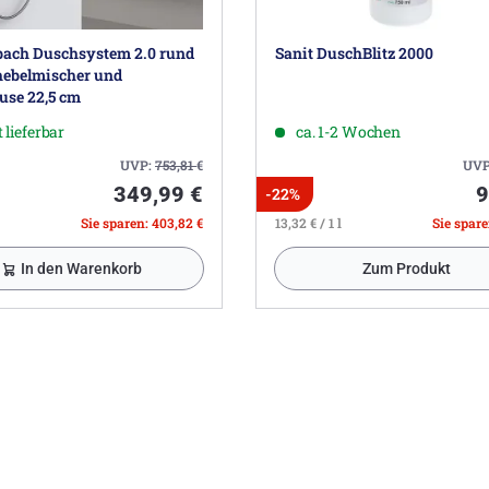
ach Duschsystem 2.0 rund
Sanit DuschBlitz 2000
hebelmischer und
use 22,5 cm
 lieferbar
ca. 1-2 Wochen
UVP:
753,81
€
UVP
349,99 €
9
-22%
Sie sparen: 403,82 €
13,32 € / 1 l
Sie spare
In den Warenkorb
Zum Produkt