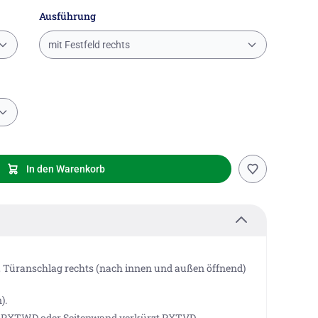
Ausführung
mit Festfeld rechts
In den Warenkorb
, Türanschlag rechts (nach innen und außen öffnend)
).
d PXTWD oder Seitenwand verkürzt PXTVD