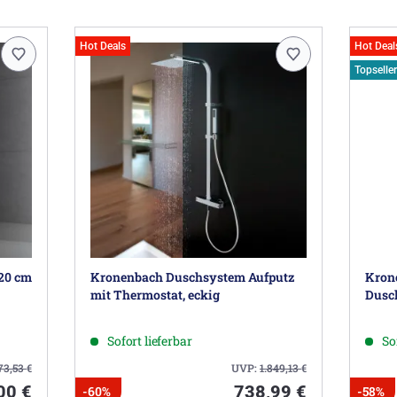
Hot Deals
Hot Deal
Topseller
120 cm
Kronenbach Duschsystem Aufputz
Kron
mit Thermostat, eckig
Dusc
Sofort lieferbar
So
73,53
€
UVP:
1.849,13
€
00 €
738,99 €
-60%
-58%