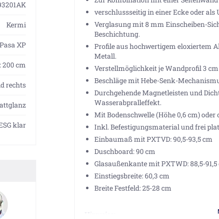
3201AK
verschlussseitig in einer Ecke oder al
Verglasung mit 8 mm Einscheiben-Siche
Kermi
Beschichtung.
Pasa XP
Profile aus hochwertigem eloxiertem 
Metall.
H: 200 cm
Verstellmöglichkeit je Wandprofil 3 cm
Beschläge mit Hebe-Senk-Mechanismus 
ld rechts
Durchgehende Magnetleisten und Dichtp
Wasserabpralleffekt.
attglanz
Mit Bodenschwelle (Höhe 0,6 cm) oder o
ESG klar
Inkl. Befestigungsmaterial und frei p
Einbaumaß mit PXTVD: 90,5-93,5 cm
Duschboard: 90 cm
Glasaußenkante mit PXTWD: 88,5-91,5
Einstiegsbreite: 60,3 cm
Breite Festfeld: 25-28 cm
Hinweise: