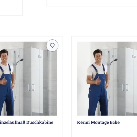
20 Jahre Ersatzteil-Nachkaufsicherhei
Konstruktionsbedingt ist bei Pasa XP k
Achtung: Bei gewünschtem Montageservice 
entspricht.
Achtung:
Hierbei handelt es sich lediglich um di
Für eine vollständige Duschabtrennung
Herstellerinformationen
Kermi GmbH, Pankofen-Bahnhof 1, 94447 P
inzelaufmaß Duschkabine
Kermi Montage Ecke