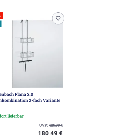
s
enbach Plana 2.0
hkombination 2-fach Variante
fort lieferbar
UVP:
425,79
€
180,49 €