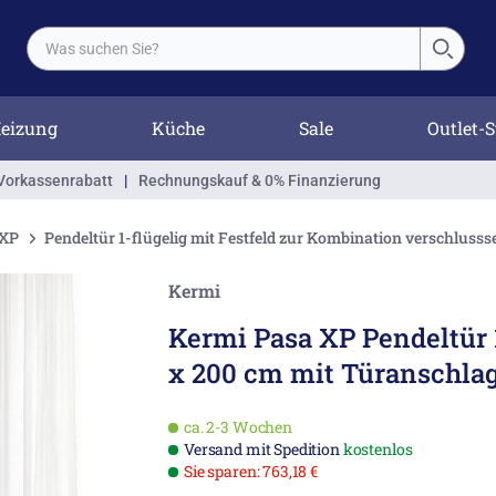
eizung
Küche
Sale
Outlet-S
Vorkassenrabatt
|
Rechnungskauf & 0% Finanzierung
 XP
Pendeltür 1-flügelig mit Festfeld zur Kombination verschlussse
Kermi
Kermi Pasa XP Pendeltür 1
x 200 cm mit Türanschlag
ca. 2-3 Wochen
Versand mit Spedition
kostenlos
Sie sparen: 763,18 €