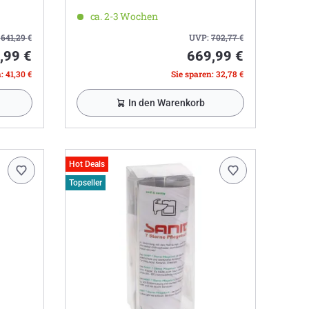
ca. 2-3 Wochen
:
641,29
€
UVP:
702,77
€
,99 €
669,99 €
: 41,30 €
Sie sparen: 32,78 €
In den Warenkorb
Hot Deals
Topseller