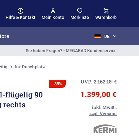
Hilfe & Kontakt
Mein Konto
Merkliste
Warenkorb
tore
DE
Sie haben Fragen? - MEGABAD Kundenservice
itig
für Duschplatz
UVP:
2.162,18
€
-35%
-flügelig 90
1.399,00 €
 rechts
inkl. MwSt.,
zzgl. Versand