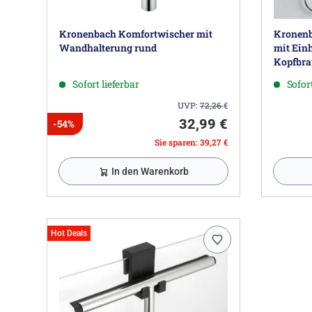
Kronenbach Komfortwischer mit
Kronenb
Wandhalterung rund
mit Ein
Kopfbra
Sofort lieferbar
Sofort
UVP:
72,26
€
32,99 €
-54%
Sie sparen: 39,27 €
In den Warenkorb
Hot Deals