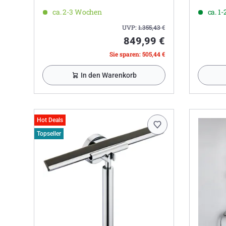
ca. 2-3 Wochen
ca. 1
UVP:
1.355,43
€
849,99 €
Sie sparen: 505,44 €
In den Warenkorb
Hot Deals
Topseller