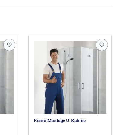
t nach Auslauf des Modells.
eine absolute Abdichtung erreichbar.
bitte darauf achten das dieser der Einbausituation
e Hälfte einer Duschabtrennung.
 werden zwei Halbteile benötigt!
lattling DE, info@kermi.de
Kermi Montage U-Kabine