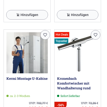
Herstellerinformationen
Kermi GmbH, Pankofen-Bahnhof 1, 94447 Plattling DE,
info@kermi.de
Hinzufügen
Hinzufügen
Hot Deals
Topseller
Kermi Montage U-Kabine
Kronenbach
Komfortwischer mit
Wandhalterung rund
ca. 2-3 Wochen
Sofort lieferbar
UVP:
702,77
€
UVP:
72,26
€
-54%