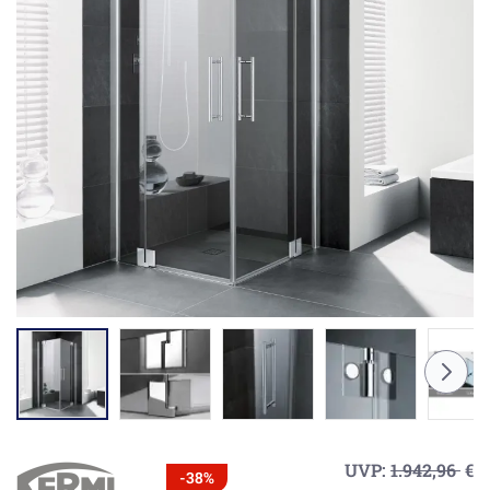
UVP:
1.942,96
€
-38%