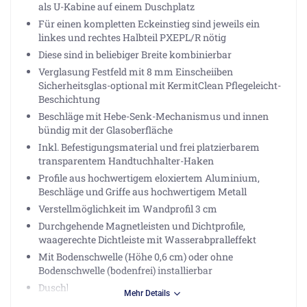
als U-Kabine auf einem Duschplatz
Für einen kompletten Eckeinstieg sind jeweils ein
linkes und rechtes Halbteil PXEPL/R nötig
Diese sind in beliebiger Breite kombinierbar
Verglasung Festfeld mit 8 mm Einscheiiben
Sicherheitsglas-optional mit KermitClean Pflegeleicht-
Beschichtung
Beschläge mit Hebe-Senk-Mechanismus und innen
bündig mit der Glasoberfläche
Inkl. Befestigungsmaterial und frei platzierbarem
transparentem Handtuchhalter-Haken
Profile aus hochwertigem eloxiertem Aluminium,
Beschläge und Griffe aus hochwertigem Metall
Verstellmöglichkeit im Wandprofil 3 cm
Durchgehende Magnetleisten und Dichtprofile,
waagerechte Dichtleiste mit Wasserabpralleffekt
Mit Bodenschwelle (Höhe 0,6 cm) oder ohne
Bodenschwelle (bodenfrei) installierbar
Duschboard: 90 cm
Mehr Details
Glasaußenkante: 88,5-91,5 cm