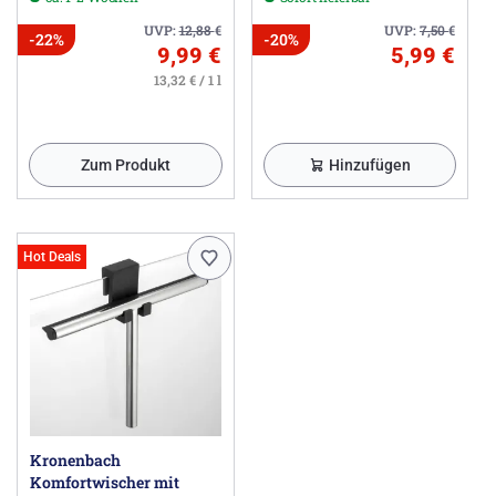
UVP:
12,88
€
UVP:
7,50
€
-22%
-20%
9,99 €
5,99 €
13,32 € / 1 l
Zum Produkt
Hinzufügen
Hot Deals
Kronenbach
Komfortwischer mit