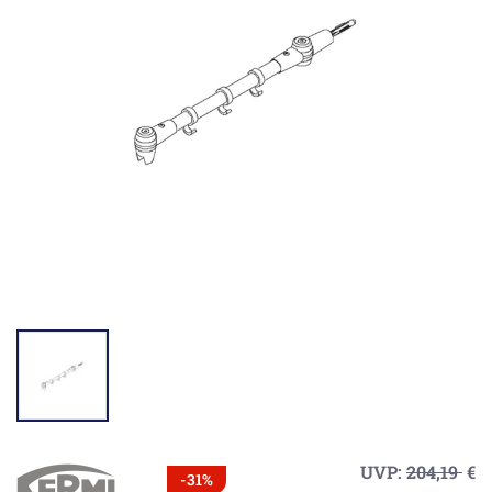
UVP:
204,19
€
-31%