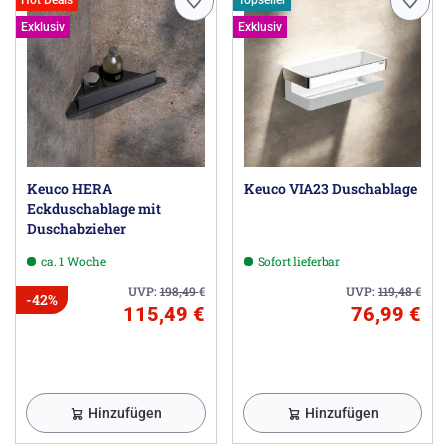
Exklusiv
Exklusiv
Keuco HERA
Keuco VIA23 Duschablage
Eckduschablage mit
Duschabzieher
ca. 1 Woche
Sofort lieferbar
UVP:
198,49
€
UVP:
119,48
€
-42%
115,49 €
76,99 €
Hinzufügen
Hinzufügen