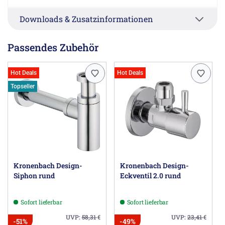
Downloads & Zusatzinformationen
Passendes Zubehör
Hot Deals
Hot Deals
Topseller
Kronenbach Design-
Kronenbach Design-
Siphon rund
Eckventil 2.0 rund
Sofort lieferbar
Sofort lieferbar
UVP:
58,31
€
UVP:
23,41
€
-51%
-49%