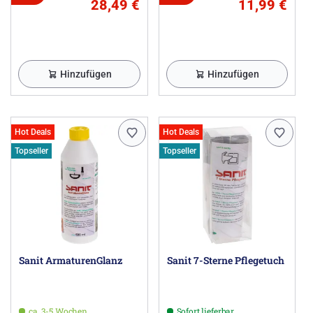
28,49 €
11,99 €
Hinzufügen
Hinzufügen
Hot Deals
Hot Deals
Topseller
Topseller
Sanit ArmaturenGlanz
Sanit 7-Sterne Pflegetuch
ca. 3-5 Wochen
Sofort lieferbar