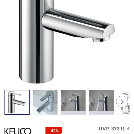
UVP:
372,11
€
-42%