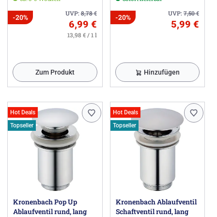
UVP:
8,78
€
UVP:
7,50
€
-20%
-20%
6,99 €
5,99 €
13,98 € / 1 l
Zum Produkt
Hinzufügen
Hot Deals
Hot Deals
Topseller
Topseller
Kronenbach Pop Up
Kronenbach Ablaufventil
Ablaufventil rund, lang
Schaftventil rund, lang