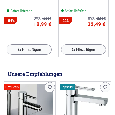
Sofort lieferbar
Sofort lieferbar
UVP:
41,65
€
UVP:
41,65
€
-54%
-22%
18,99 €
32,49 €
Hinzufügen
Hinzufügen
Unsere Empfehlungen
Hot Deals
Topseller