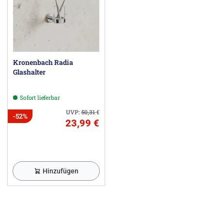
Kronenbach Radia
Glashalter
Sofort lieferbar
UVP:
50,31
€
-52%
23,99 €
Hinzufügen