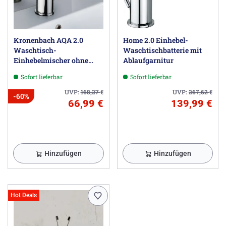
Kronenbach AQA 2.0
Home 2.0 Einhebel-
Waschtisch-
Waschtischbatterie mit
Einhebelmischer ohne
Ablaufgarnitur
Ablaufgarnitur
Sofort lieferbar
Sofort lieferbar
UVP:
168,27
€
UVP:
267,62
€
-60%
66,99 €
139,99 €
Hinzufügen
Hinzufügen
Hot Deals