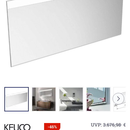
UVP:
3.676,98
€
-46%