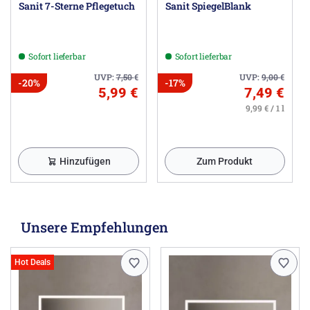
Sanit 7-Sterne Pflegetuch
Sanit SpiegelBlank
Sofort lieferbar
Sofort lieferbar
UVP:
7,50
€
UVP:
9,00
€
-20%
-17%
5,99 €
7,49 €
9,99 € / 1 l
Hinzufügen
Zum Produkt
Unsere Empfehlungen
Hot Deals