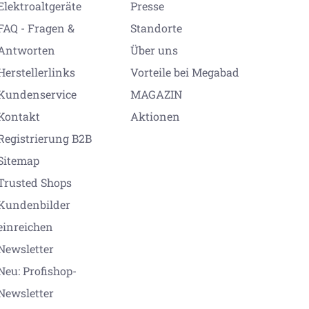
Elektroaltgeräte
Presse
FAQ - Fragen &
Standorte
Antworten
Über uns
Herstellerlinks
Vorteile bei Megabad
Kundenservice
MAGAZIN
Kontakt
Aktionen
Registrierung B2B
Sitemap
Trusted Shops
Kundenbilder
einreichen
Newsletter
Neu: Profishop-
Newsletter