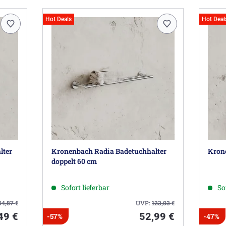
Hot Deals
Hot Deal
lter
Kronenbach Radia Badetuchhalter
Kron
doppelt 60 cm
Sofort lieferbar
So
04,87
€
UVP:
123,03
€
49 €
52,99 €
-57%
-47%