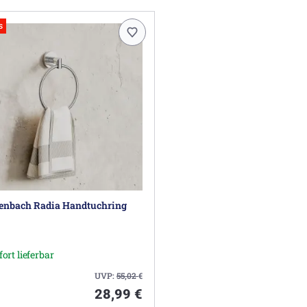
s
enbach Radia Handtuchring
fort lieferbar
UVP:
55,02
€
28,99 €