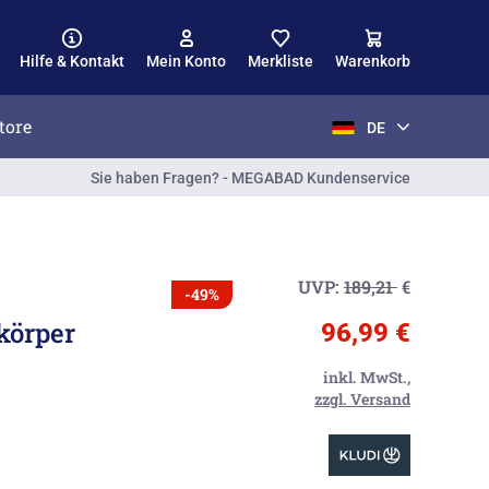
Hilfe & Kontakt
Mein Konto
Merkliste
Warenkorb
tore
DE
Sie haben Fragen? - MEGABAD Kundenservice
UVP:
189,21
€
-49%
körper
96,99 €
inkl. MwSt.,
zzgl. Versand