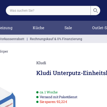
eizung
Küche
Sale
Outlet-S
Vorkassenrabatt
|
Rechnungskauf & 0% Finanzierung
örper
Kludi
Kludi Unterputz-Einheits
ca. 1 Woche
Versand mit Paketdienst
Sie sparen: 92,22 €