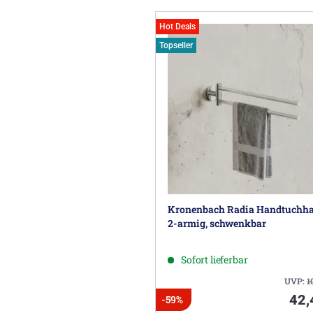
Hot Deals
Topseller
Kronenbach Radia Handtuchha
2-armig, schwenkbar
Sofort lieferbar
UVP:
1
42,
-59%