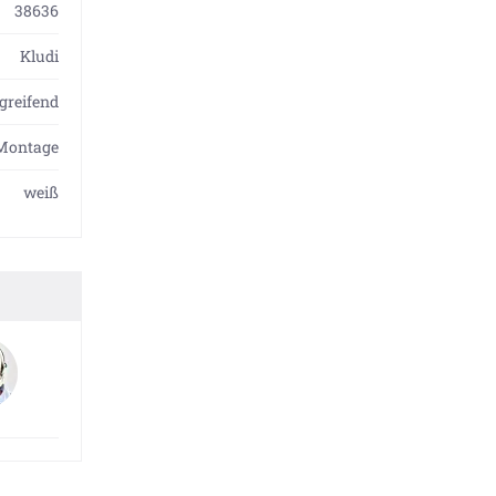
38636
Kludi
greifend
-Montage
weiß