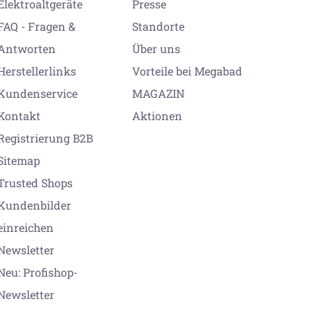
Elektroaltgeräte
Presse
FAQ - Fragen &
Standorte
Antworten
Über uns
Herstellerlinks
Vorteile bei Megabad
Kundenservice
MAGAZIN
Kontakt
Aktionen
Registrierung B2B
Sitemap
Trusted Shops
Kundenbilder
einreichen
Newsletter
Neu: Profishop-
Newsletter