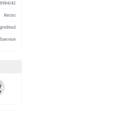
9984142
Kermi
greifend
service