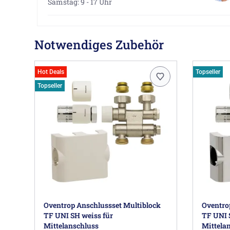
Samstag: 9 - 17 Uhr
Notwendiges Zubehör
Hot Deals
Topseller
Topseller
Oventrop Anschlussset Multiblock
Oventro
TF UNI SH weiss für
TF UNI 
Mittelanschluss
Mittela