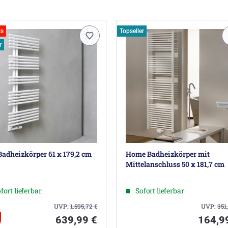
ls
Topseller
r
 Badheizkörper 61 x 179,2 cm
Home Badheizkörper mit
Mittelanschluss 50 x 181,7 cm
fort lieferbar
Sofort lieferbar
UVP:
1.595,72
€
UVP:
351
639,99 €
164,9