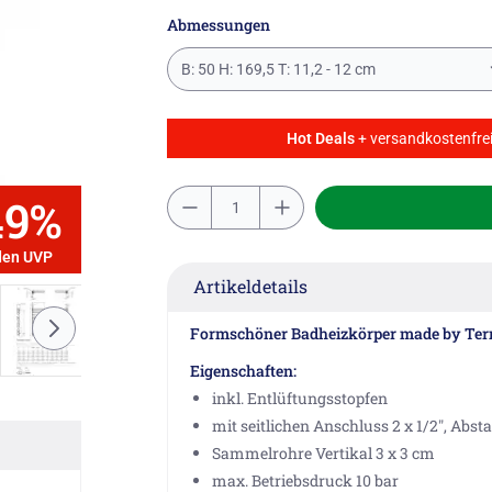
Abmessungen
B: 50 H: 169,5 T: 11,2 - 12 cm
Hot Deals
+ versandkostenfrei
49%
den UVP
Artikeldetails
Formschöner Badheizkörper made by Ter
Eigenschaften:
inkl. Entlüftungsstopfen
mit seitlichen Anschluss 2 x 1/2", Abst
Sammelrohre Vertikal 3 x 3 cm
max. Betriebsdruck 10 bar