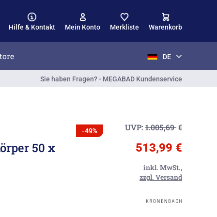
Hilfe & Kontakt
Mein Konto
Merkliste
Warenkorb
tore
DE
Sie haben Fragen? - MEGABAD Kundenservice
UVP:
1.005,69
€
-49%
örper 50 x
513,99 €
inkl. MwSt.,
zzgl. Versand