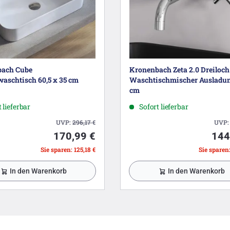
ach Cube
Kronenbach Zeta 2.0 Dreiloc
aschtisch 60,5 x 35 cm
Waschtischmischer Ausladun
cm
 lieferbar
Sofort lieferbar
UVP:
296,17
€
UVP
170,99 €
144
Sie sparen: 125,18 €
Sie sparen:
In den Warenkorb
In den Warenkorb