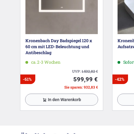
Kronenbach Day Badspiegel 120 x
Kronenb
60 cm mit LED-Beleuchtung und
Aufsatzw
Antibeschlag
ca. 2-3 Wochen
Sofort
UVP:
1.532,82
€
599,99 €
-61%
-42%
Sie sparen: 932,83 €
In den Warenkorb