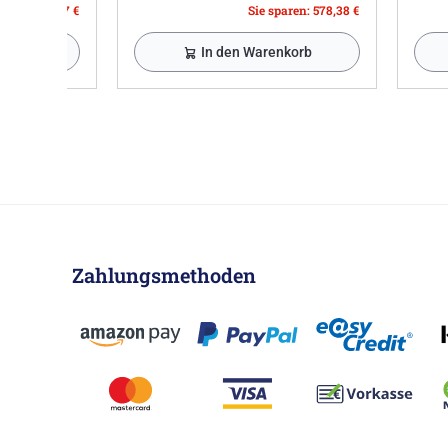
paren: 176,37 €
Sie sparen: 578,38 €
nkorb
In den Warenkorb
Zahlungsmethoden