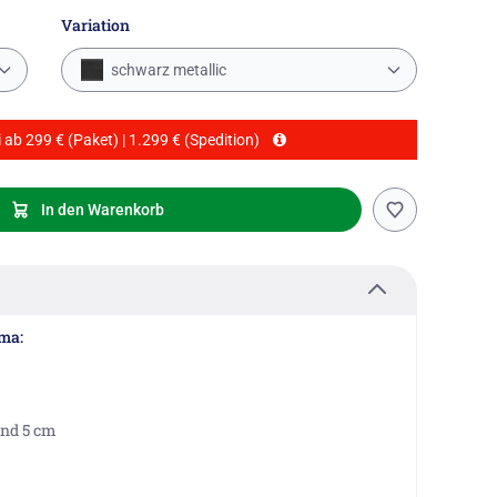
Variation
schwarz metallic
 ab 299 € (Paket) | 1.299 € (Spedition)
In den Warenkorb
ma:
and 5 cm