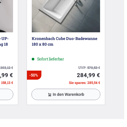
h-UP-
Kronenbach Cube Duo-Badewanne
g 18
180 x 80 cm
Sofort lieferbar
:
303,12
€
UVP:
570,53
€
,99 €
284,99 €
-50%
 158,13 €
Sie sparen: 285,54 €
In den Warenkorb