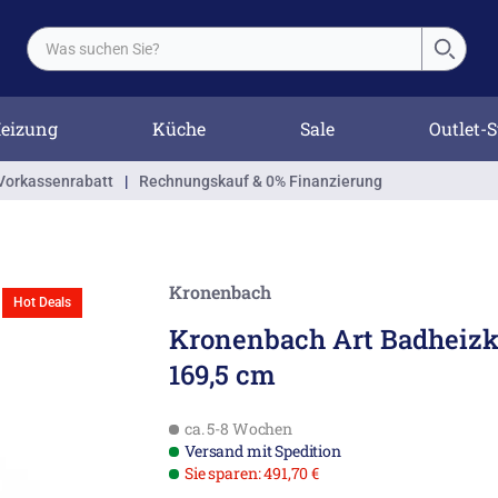
eizung
Küche
Sale
Outlet-S
Vorkassenrabatt
|
Rechnungskauf & 0% Finanzierung
Kronenbach
Hot Deals
Kronenbach Art Badheizk
169,5 cm
ca. 5-8 Wochen
Versand mit Spedition
Sie sparen: 491,70 €