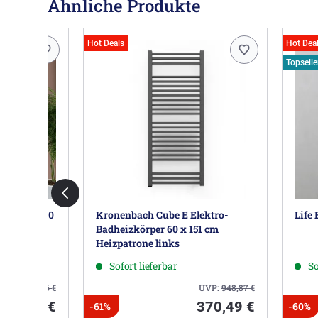
Ähnliche Produkte
Hot Deals
Hot Dea
Topselle
eizkörper 60
Kronenbach Cube E Elektro-
Life
Badheizkörper 60 x 151 cm
Heizpatrone links
Sofort lieferbar
So
UVP:
362,36
€
UVP:
948,87
€
185,99 €
370,49 €
-61%
-60%