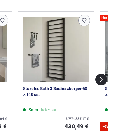
Hot Deals
Sturotec Bath 3 Badheizkörper 60
Sturotec Bat
x 148 cm
x 175 cm
Sofort lieferbar
ca. 1-2 Wo
,04
€
UVP:
837,17
€
9 €
430,49 €
-49%