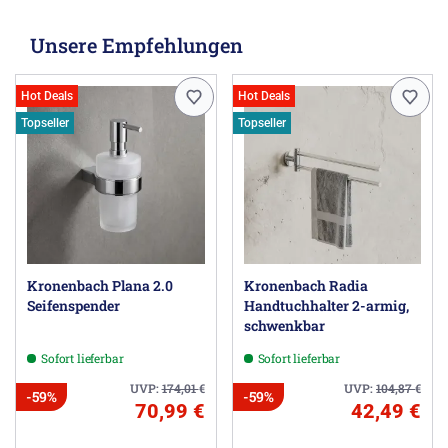
Unsere Empfehlungen
Hot Deals
Hot Deals
Topseller
Topseller
Kronenbach Plana 2.0
Kronenbach Radia
Seifenspender
Handtuchhalter 2-armig,
schwenkbar
Sofort lieferbar
Sofort lieferbar
UVP:
174,01
€
UVP:
104,87
€
-59%
-59%
70,99 €
42,49 €