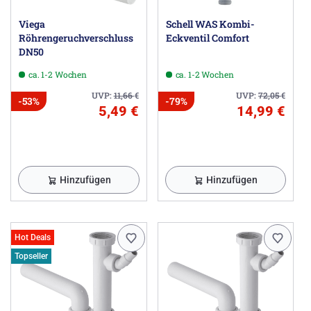
Viega
Schell WAS Kombi-
Röhrengeruchverschluss
Eckventil Comfort
DN50
ca. 1-2 Wochen
ca. 1-2 Wochen
UVP:
11,66
€
UVP:
72,05
€
-53%
-79%
5,49 €
14,99 €
Hinzufügen
Hinzufügen
Hot Deals
Topseller