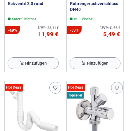
Eckventil 2.0 rund
Röhrengeruchverschluss
DN40
Sofort lieferbar
ca. 1 Woche
UVP:
23,41
€
UVP:
11,66
€
-49%
-53%
11,99 €
5,49 €
Hinzufügen
Hinzufügen
Hot Deals
Hot Deals
Topseller