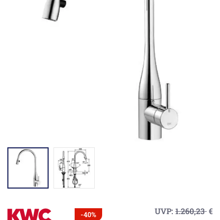
UVP:
1.260,23
€
-40%