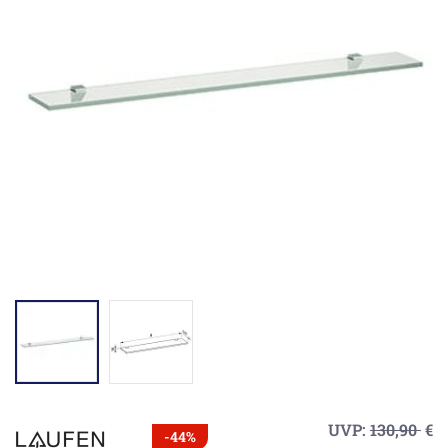
UVP:
130,90
€
-44%