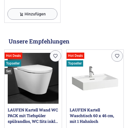
Hinzufügen
Unsere Empfehlungen
Hot Deals
Hot Deals
Topseller
Topseller
Set
LAUFEN Kartell Wand WC
LAUFEN Kartell
PACK mit Tiefspüler
Waschtisch 60 x 46 cm,
spülrandlos, WC Sitz inkl.
mit 1 Hahnloch
Absenkautomatik,