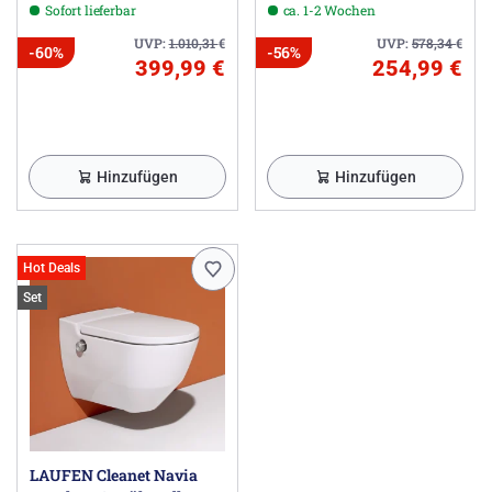
Sofort lieferbar
ca. 1-2 Wochen
EasyFit
UVP:
1.010,31
€
UVP:
578,34
€
-60%
-56%
399,99 €
254,99 €
Hinzufügen
Hinzufügen
Hot Deals
Set
LAUFEN Cleanet Navia