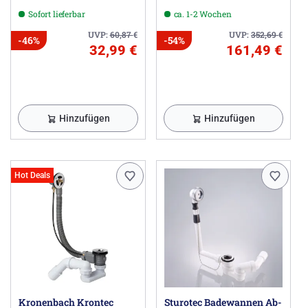
Excenter für Normallänge
Sofort lieferbar
ca. 1-2 Wochen
UVP:
60,87
€
UVP:
352,69
€
-46%
-54%
32,99 €
161,49 €
Hinzufügen
Hinzufügen
Hot Deals
Kronenbach Krontec
Sturotec Badewannen Ab-