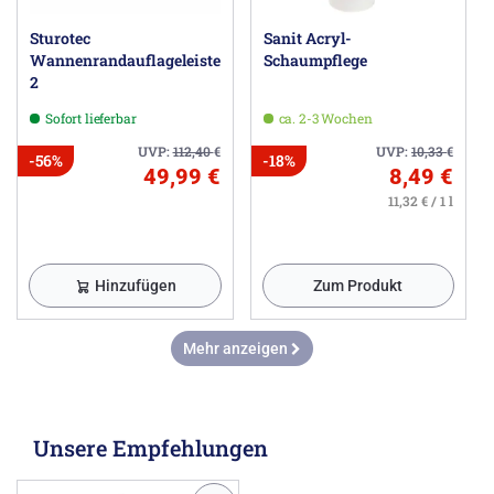
Sturotec
Sanit Acryl-
Wannenrandauflageleisten
Schaumpflege
2
Sofort lieferbar
ca. 2-3 Wochen
UVP:
112,40
€
UVP:
10,33
€
-56%
-18%
49,99 €
8,49 €
11,32 € / 1 l
Hinzufügen
Zum Produkt
Mehr anzeigen
Unsere Empfehlungen