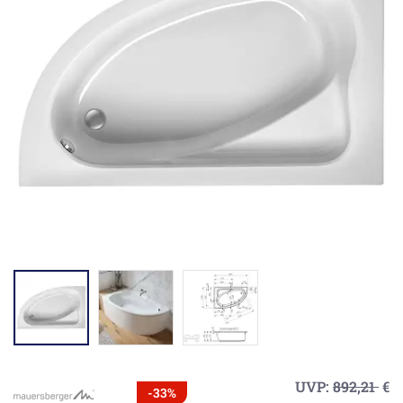
UVP:
892,21
€
-33%