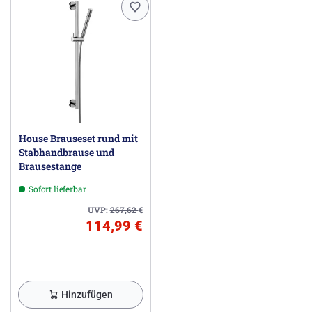
House Brauseset rund mit
Stabhandbrause und
Brausestange
Sofort lieferbar
UVP:
267,62
€
114,99 €
Hinzufügen