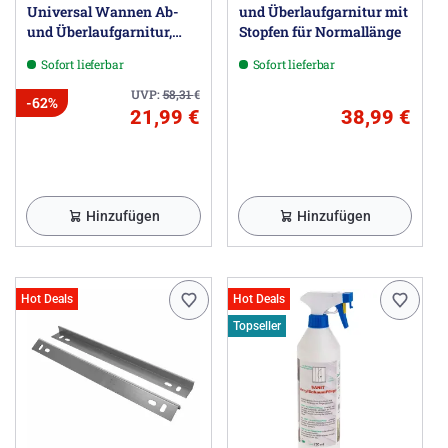
Universal Wannen Ab-
und Überlaufgarnitur mit
und Überlaufgarnitur,
Stopfen für Normallänge
Normallänge 57 cm
Sofort lieferbar
Sofort lieferbar
UVP:
58,31
€
-62%
21,99 €
38,99 €
Hinzufügen
Hinzufügen
Hot Deals
Hot Deals
Topseller