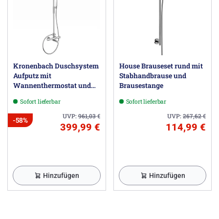
Kronenbach Duschsystem
House Brauseset rund mit
Aufputz mit
Stabhandbrause und
Wannenthermostat und
Brausestange
Kopfbrause Ø 22,5 cm,
Sofort lieferbar
Sofort lieferbar
rund
UVP:
961,03
€
UVP:
267,62
€
-58%
399,99 €
114,99 €
Hinzufügen
Hinzufügen