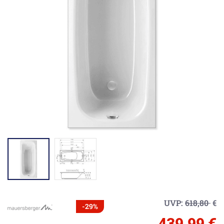
UVP:
618,80
€
-29%
439,99 €