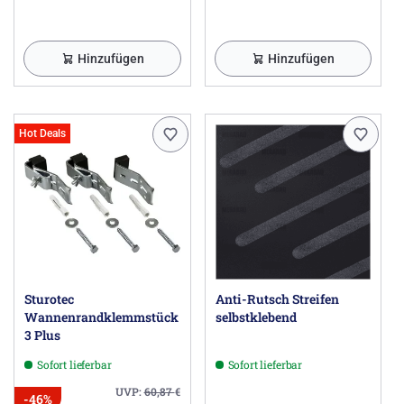
Hinzufügen
Hinzufügen
Hot Deals
Sturotec
Anti-Rutsch Streifen
Wannenrandklemmstück
selbstklebend
3 Plus
Sofort lieferbar
Sofort lieferbar
UVP:
60,87
€
-46%