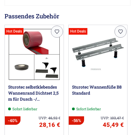
Passendes Zubehör
Hot Deals
Hot Deals
Sturotec selbstklebendes
Sturotec Wannenfüße B8
Wannenrand Dichtset 2,5
Standard
m für Dusch -/
Badewanne
Sofort lieferbar
Sofort lieferbar
UVP:
46,92
€
UVP:
103,47
€
-40%
-56%
28,16 €
45,49 €