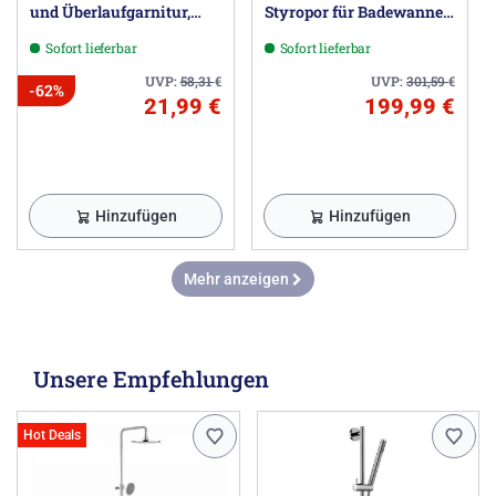
und Überlaufgarnitur,
Styropor für Badewanne
Normallänge 57 cm
Ceraria 170 x 80 cm
Sofort lieferbar
Sofort lieferbar
UVP:
58,31
€
UVP:
301,59
€
-62%
21,99 €
199,99 €
Hinzufügen
Hinzufügen
Mehr anzeigen
Unsere Empfehlungen
Hot Deals