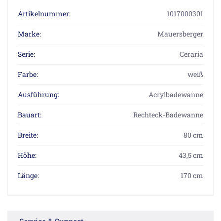
Artikelnummer:
1017000301
Marke:
Mauersberger
Serie:
Ceraria
Farbe:
weiß
Ausführung:
Acrylbadewanne
Bauart:
Rechteck-Badewanne
Breite:
80 cm
Höhe:
43,5 cm
Länge:
170 cm