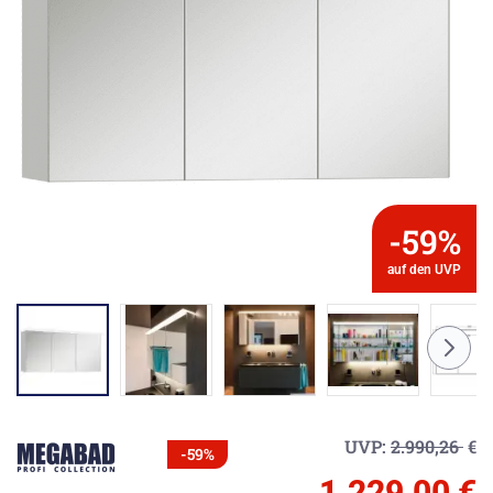
-59%
auf den UVP
UVP:
2.990,26
€
-59%
1.229,00 €