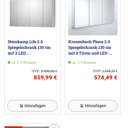
Steinkamp Life 2.0
Kronenbach Plana 2.0
Spiegelschrank 130 cm
Spiegelschrank 130 cm
mit 2 LED
mit 3 Türen und LED-
Aufsatzleuchten
Aufsatzleuchte
ca. 2-3 Wochen
ca. 3-5 Wochen
UVP:
2.090,00
€
UVP:
1.338,19
€
859,99 €
574,49 €
Hinzufügen
Hinzufügen