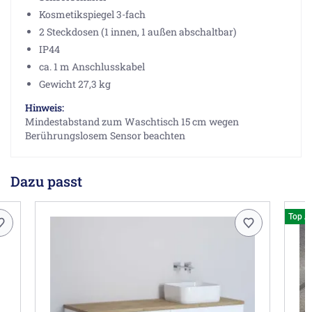
Kosmetikspiegel 3-fach
2 Steckdosen (1 innen, 1 außen abschaltbar)
IP44
ca. 1 m Anschlusskabel
Gewicht 27,3 kg
Hinweis:
Mindestabstand zum Waschtisch 15 cm wegen
Berührungslosem Sensor beachten
Dazu passt
Top A