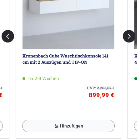
Kronenbach Cube Waschtischkonsole 141
Kr
cm mit 2 Auszügen und TIP-ON
42
ca. 2-3 Wochen
0
€
UVP:
2.205,07
€
€
899,99 €
Hinzufügen