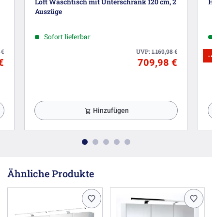
Loft Waschtisch mit Unterschrank 120 cm, 2
Ho
Auszüge
Sofort lieferbar
9
€
UVP:
1.169,98
€
-4
€
709,98 €
Hinzufügen
Ähnliche Produkte