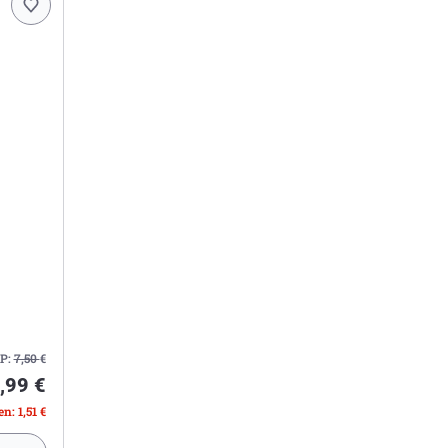
P:
7,50
€
,99 €
n: 1,51 €