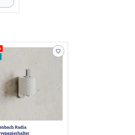
s
enbach Radia
vepapierhalter