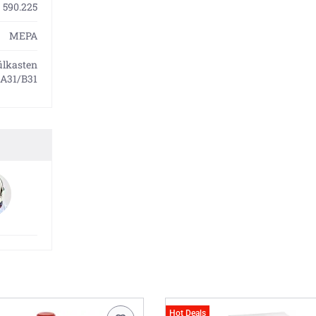
590.225
MEPA
ülkasten
 A31/B31
Hot Deals