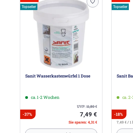
Topseller
Topseller
Sanit Wasserkastenwürfel 1 Dose
Sanit B
ca. 1-2 Wochen
ca. 2
UVP:
11,80
€
7,49 €
-37%
-18%
Sie sparen: 4,31 €
7,49 € / 1 