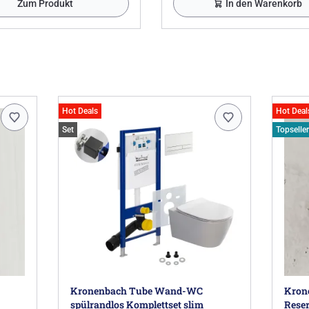
Zum Produkt
In den Warenkorb
Hot Deals
Hot Deal
Set
Topseller
Kronenbach Tube Wand-WC
Kron
spülrandlos Komplettset slim
Reser