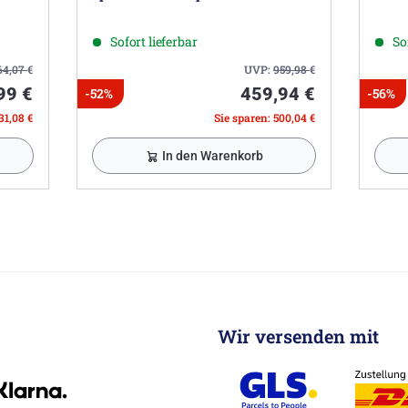
Sofort lieferbar
So
64,07
€
UVP:
959,98
€
99 €
459,94 €
-52%
-56%
31,08 €
Sie sparen: 500,04 €
In den Warenkorb
Wir versenden mit