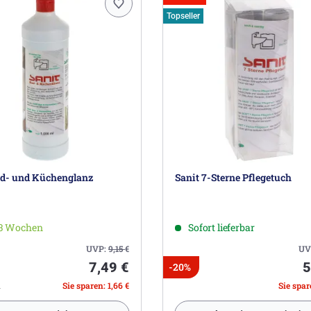
Topseller
ad- und Küchenglanz
Sanit 7-Sterne Pflegetuch
-3 Wochen
Sofort lieferbar
UVP:
9,15
€
UV
7,49 €
5
-20%
l
Sie sparen: 1,66 €
Sie spare