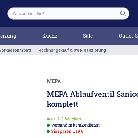
eizung
Küche
Sale
Outlet-S
Vorkassenrabatt
|
Rechnungskauf & 0% Finanzierung
MEPA
MEPA Ablaufventil Sanico
komplett
ca. 2-3 Wochen
Versand mit Paketdienst
Sie sparen: 1,19 €