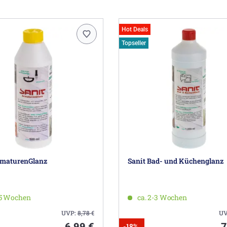
Hot Deals
Topseller
rmaturenGlanz
Sanit Bad- und Küchenglanz
-5 Wochen
ca. 2-3 Wochen
UVP:
8,78
€
UV
6,99 €
7
-18%