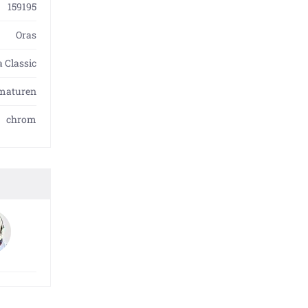
159195
Oras
a Classic
rmaturen
chrom