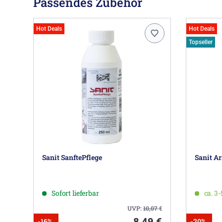
Passendes Zubehör
Hot Deals
Hot Deals
Topseller
Sanit SanftePflege
Sanit A
Sofort lieferbar
ca. 3
UVP:
10,07
€
8,49 €
-16%
-20%