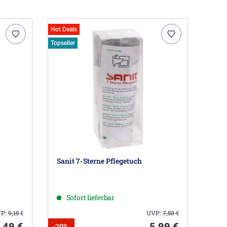
Hot Deals
Topseller
Sanit 7-Sterne Pflegetuch
Sofort lieferbar
P:
9,15
€
UVP:
7,50
€
,49 €
5,99 €
-20%