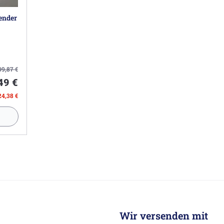
ender
09,87
€
49 €
24,38 €
Wir versenden mit