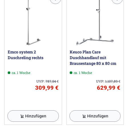
Emco system 2
Keuco Plan Care
Duschreling rechts
Duschhandlauf mit
Brausestange 80 x 80 cm
ca. 1 Woche
ca. 1 Woche
UVP:
787,54
€
UVP:
1.107,89
€
309,99 €
629,99 €
Hinzufügen
Hinzufügen