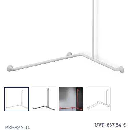
UVP:
637,54
€