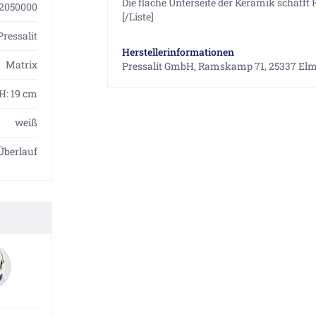
Die flache Unterseite der Keramik schafft 
2050000
[/Liste]
Pressalit
Herstellerinformationen
Matrix
Pressalit GmbH, Ramskamp 71, 25337 Elm
 H: 19 cm
weiß
Überlauf