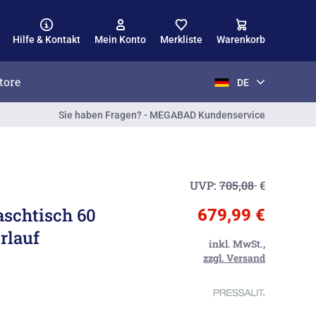
Hilfe & Kontakt
Mein Konto
Merkliste
Warenkorb
tore
DE
Sie haben Fragen? - MEGABAD Kundenservice
UVP:
705,08
€
aschtisch 60
679,99 €
rlauf
inkl. MwSt.,
zzgl. Versand