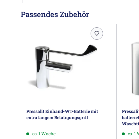
Passendes Zubehör
Pressalit Einhand-WT-Batterie mit
Pressali
extra langem Betätigungsgriff
batterie
Waschti
ca. 1 Woche
ca. 1