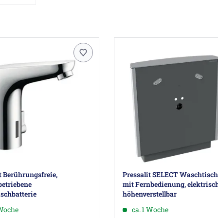
t Berührungsfreie,
Pressalit SELECT Waschtisch-
betriebene
mit Fernbedienung, elektrisc
schbatterie
höhenverstellbar
 Woche
ca. 1 Woche