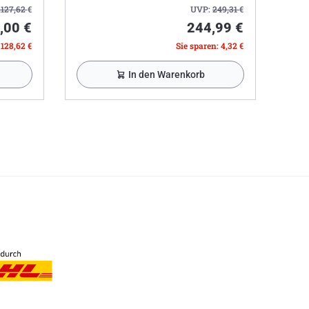
.127,62
€
UVP:
249,31
€
,00 €
244,99 €
 128,62 €
Sie sparen: 4,32 €
In den Warenkorb