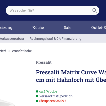
eizung
Küche
Sale
Outlet-S
Vorkassenrabatt
|
Rechnungskauf & 0% Finanzierung
efrei
Waschtische
Pressalit
Pressalit Matrix Curve W
cm mit Hahnloch mit Übe
ca. 1 Woche
Versand mit Spedition
Sie sparen: 25,09 €