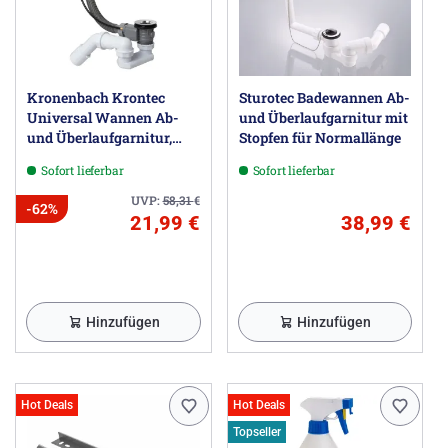
Kronenbach Krontec
Sturotec Badewannen Ab-
Universal Wannen Ab-
und Überlaufgarnitur mit
und Überlaufgarnitur,
Stopfen für Normallänge
Normallänge 57 cm
Sofort lieferbar
Sofort lieferbar
UVP:
58,31
€
-62%
21,99 €
38,99 €
Hinzufügen
Hinzufügen
Hot Deals
Hot Deals
Topseller