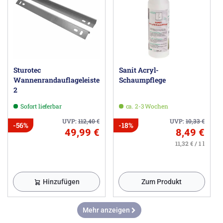
Sturotec
Sanit Acryl-
Wannenrandauflageleisten
Schaumpflege
2
Sofort lieferbar
ca. 2-3 Wochen
UVP:
112,40
€
UVP:
10,33
€
-56%
-18%
49,99 €
8,49 €
11,32 € / 1 l
Hinzufügen
Zum Produkt
Mehr anzeigen