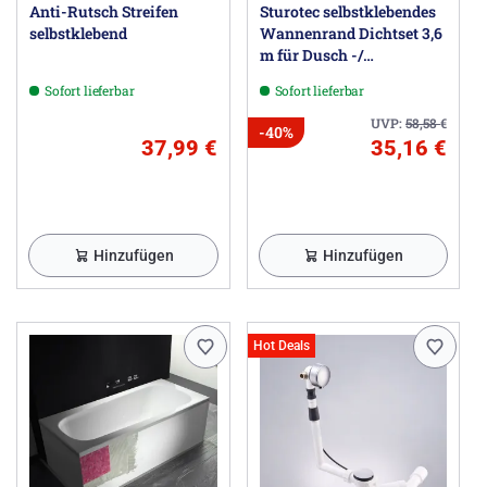
Anti-Rutsch Streifen
Sturotec selbstklebendes
selbstklebend
Wannenrand Dichtset 3,6
m für Dusch -/
Badewanne
Sofort lieferbar
Sofort lieferbar
UVP:
58,58
€
-40%
37,99 €
35,16 €
Hinzufügen
Hinzufügen
Hot Deals