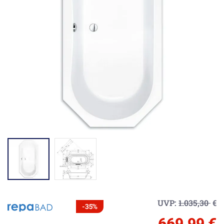
UVP:
1.035,30
€
-35%
669,99 €