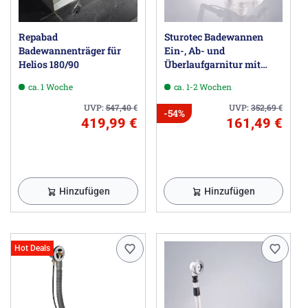
Repabad
Sturotec Badewannen
Badewannenträger für
Ein-, Ab- und
Helios 180/90
Überlaufgarnitur mit
Excenter für Normallänge
ca. 1 Woche
ca. 1-2 Wochen
UVP:
547,40
€
UVP:
352,69
€
-54%
419,99 €
161,49 €
Hinzufügen
Hinzufügen
Hot Deals