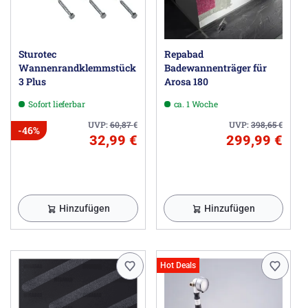
Sturotec
Repabad
Wannenrandklemmstück
Badewannenträger für
3 Plus
Arosa 180
Sofort lieferbar
ca. 1 Woche
UVP:
60,87
€
UVP:
398,65
€
-46%
32,99 €
299,99 €
Hinzufügen
Hinzufügen
Hot Deals