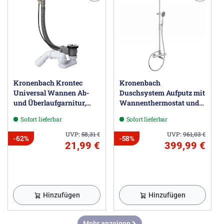
Kronenbach Krontec
Kronenbach
Universal Wannen Ab-
Duschsystem Aufputz mit
und Überlaufgarnitur,
Wannenthermostat und
Normallänge 57 cm
Kopfbrause Ø 22,5 cm,
Sofort lieferbar
Sofort lieferbar
rund
UVP:
58,31
€
UVP:
961,03
€
-62%
-58%
21,99 €
399,99 €
Hinzufügen
Hinzufügen
Mehr anzeigen