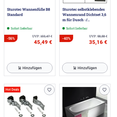
Sturotec Wannenfüße B8
Sturotec selbstklebendes
Standard
Wannenrand Dichtset 3,6
m für Dusch -/
Badewanne
Sofort lieferbar
Sofort lieferbar
UVP:
103,47
€
UVP:
58,58
€
-56%
-40%
45,49 €
35,16 €
Hinzufügen
Hinzufügen
Hot Deals