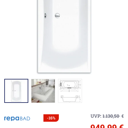
UVP:
1.130,50
€
-16%
949,99 €