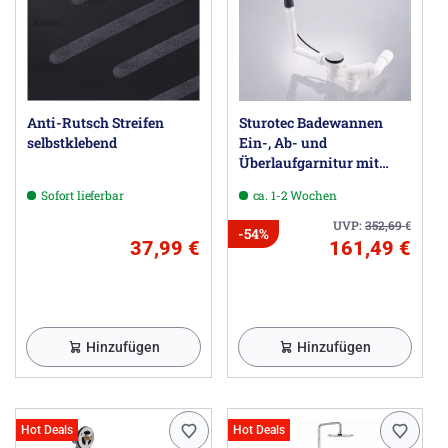
Anti-Rutsch Streifen
Sturotec Badewannen
selbstklebend
Ein-, Ab- und
Überlaufgarnitur mit
Excenter für Normallänge
Sofort lieferbar
ca. 1-2 Wochen
UVP:
352,69
€
-54%
37,99 €
161,49 €
Hinzufügen
Hinzufügen
Hot Deals
Hot Deals