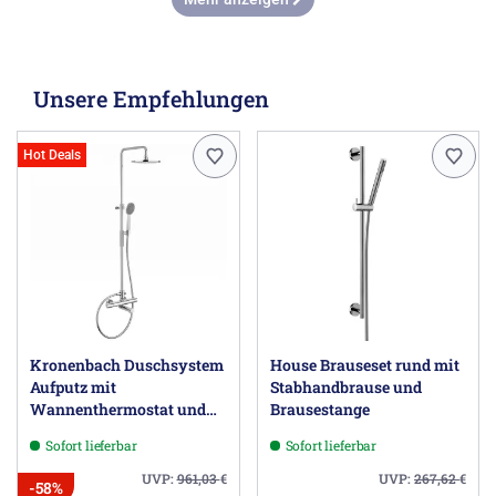
Unsere Empfehlungen
Hot Deals
Kronenbach Duschsystem
House Brauseset rund mit
Aufputz mit
Stabhandbrause und
Wannenthermostat und
Brausestange
Kopfbrause Ø 22,5 cm,
Sofort lieferbar
Sofort lieferbar
rund
UVP:
961,03
€
UVP:
267,62
€
-58%