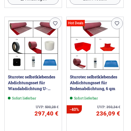
Hot Deals
Sturotec selbstklebendes
Sturotec selbstklebendes
Abdichtungsset für
Abdichtungsset für
Wandabdichtung U-
Bodenabdichtung, 6 qm
Einbau; Umlaufende
Sofort lieferbar
Sofort lieferbar
Wannenlänge bis 3,3 m,
Wandhöhe bis 2,5 m
UVP:
500,28
€
UVP:
393,34
€
-40%
297,40 €
236,09 €