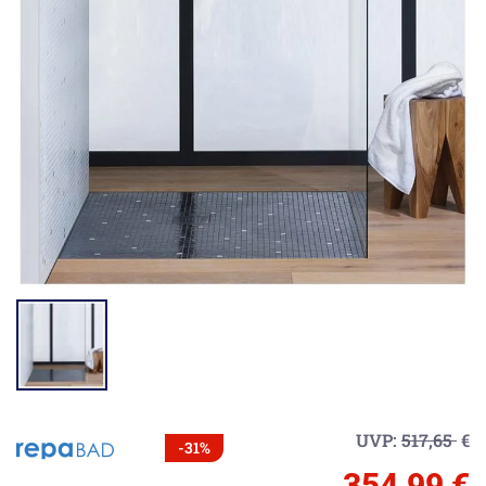
UVP:
517,65
€
-31%
354,99 €