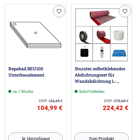
Repabad BEU100
Sturotec selbstklebendes
Unterbauelement
Abdichtungsset für
Wandabdichtung L-
Einbau; Umlaufende
ca. 1 Woche
Sofort lieferbar
Wannenlänge bis 2,3 m,
Wandhöhe bis 2,5 m
UVP:
136,85
€
UVP:
378,68
€
104,99 €
224,42 €
Hinzufügen
Zum Produkt