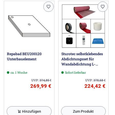
Repabad BEU200120
Sturotec selbstklebendes
Unterbauelement
Abdichtungsset für
Wandabdichtung L-
Einbau; Umlaufende
ca. 1 Woche
Sofort lieferbar
Wannenlänge bis 2,3 m,
Wandhöhe bis 2,5 m
UVP:
374,85
€
UVP:
378,68
€
269,99 €
224,42 €
Hinzufügen
Zum Produkt