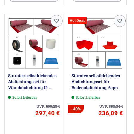
Hot Deals
Sturotec selbstklebendes
Sturotec selbstklebendes
Abdichtungsset für
Abdichtungsset für
Wandabdichtung U-
Bodenabdichtung, 6 qm
Einbau; Umlaufende
Sofort lieferbar
Sofort lieferbar
Wannenlänge bis 3,3 m,
Wandhöhe bis 2,5 m
UVP:
500,28
€
UVP:
393,34
€
-40%
297,40 €
236,09 €