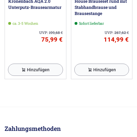
Kronenbach AQA 2.0
House Brauseset rund mit
Unterputz-Brausearmatur
Stabhandbrause und
Brausestange
ca. 3-5 Wochen
Sofort lieferbar
UVP:
199,68
€
UVP:
267,62
€
75,99 €
114,99 €
Hinzufügen
Hinzufügen
Zahlungsmethoden