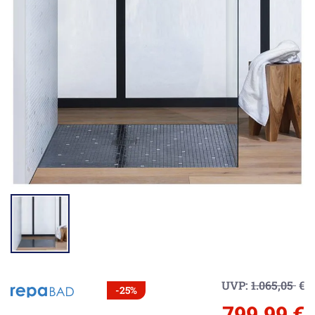
UVP:
1.065,05
€
-25%
799,99 €