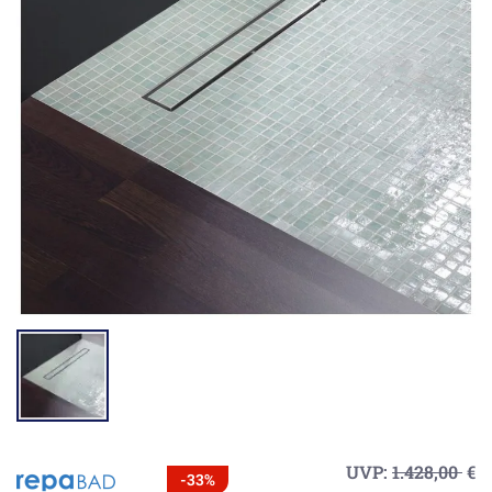
UVP:
1.428,00
€
-33%