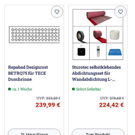
Repabad Designrost
Sturotec selbstklebendes
BETRQ75 für TECE
Abdichtungsset für
Duschrinne
Wandabdichtung L-
Einbau; Umlaufende
ca. 1 Woche
Sofort lieferbar
Wannenlänge bis 2,3 m,
Wandhöhe bis 2,5 m
UVP:
333,20
€
UVP:
378,68
€
239,99 €
224,42 €
Hinzufügen
Zum Produkt