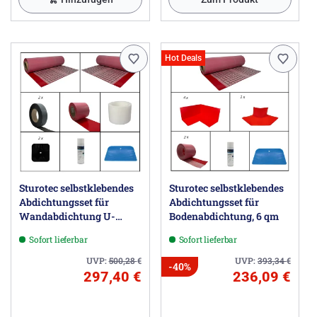
Hot Deals
Sturotec selbstklebendes
Sturotec selbstklebendes
Abdichtungsset für
Abdichtungsset für
Wandabdichtung U-
Bodenabdichtung, 6 qm
Einbau; Umlaufende
Sofort lieferbar
Sofort lieferbar
Wannenlänge bis 3,3 m,
Wandhöhe bis 2,5 m
UVP:
500,28
€
UVP:
393,34
€
-40%
297,40 €
236,09 €