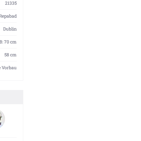
21335
Repabad
Dublin
 B: 70 cm
58 cm
e Vorbau