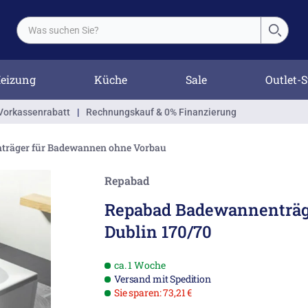
eizung
Küche
Sale
Outlet-S
Vorkassenrabatt
|
Rechnungskauf & 0% Finanzierung
räger für Badewannen ohne Vorbau
Repabad
Repabad Badewannenträg
Dublin 170/70
ca. 1 Woche
Versand mit Spedition
Sie sparen: 73,21 €