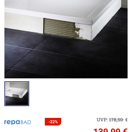
UVP:
178,50
€
-22%
139,99 €