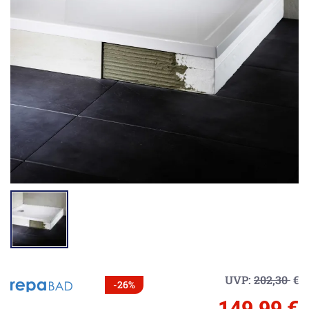
UVP:
202,30
€
-26%
149,99 €