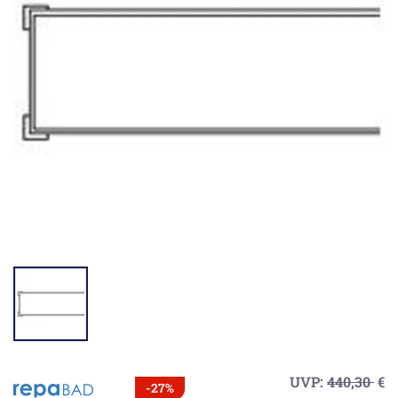
UVP:
440,30
€
-27%