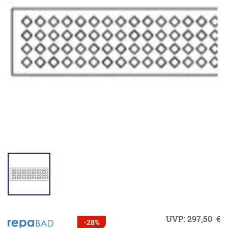
UVP:
297,50
€
-28%