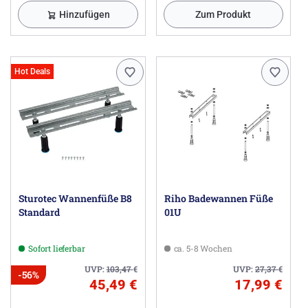
Hinzufügen
Zum Produkt
Hot Deals
Sturotec Wannenfüße B8
Riho Badewannen Füße
Standard
01U
Sofort lieferbar
ca. 5-8 Wochen
UVP:
103,47
€
UVP:
27,37
€
-56%
45,49 €
17,99 €