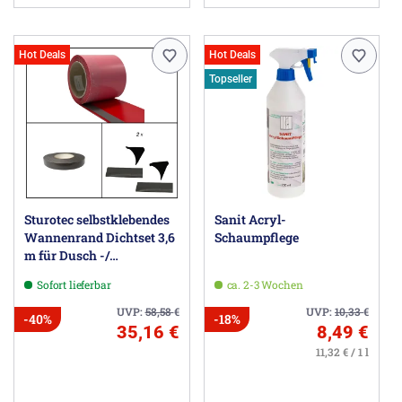
Hot Deals
Hot Deals
Topseller
Sturotec selbstklebendes
Sanit Acryl-
Wannenrand Dichtset 3,6
Schaumpflege
m für Dusch -/
Badewanne
Sofort lieferbar
ca. 2-3 Wochen
UVP:
58,58
€
UVP:
10,33
€
-40%
-18%
35,16 €
8,49 €
11,32 € / 1 l