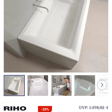
UVP:
1.378,02
€
-20%