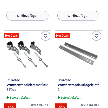
Hinzufügen
Hinzufügen
Hot Deals
Hot Deals
Sturotec
Sturotec
Wannenrandklemmstück
Wannenrandauflageleisten
3 Plus
2
Sofort lieferbar
Sofort lieferbar
UVP:
60,87
€
UVP:
112,40
€
-46%
-56%