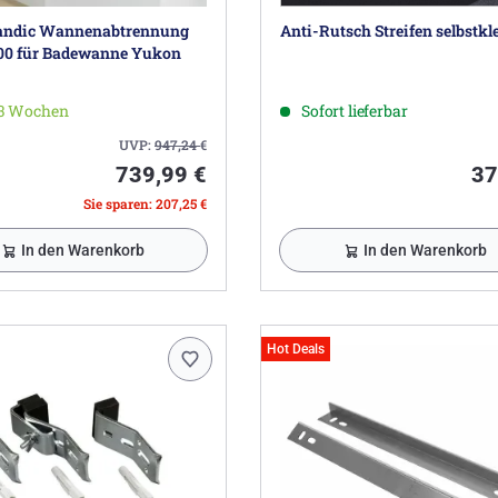
andic Wannenabtrennung
Anti-Rutsch Streifen selbstk
0 für Badewanne Yukon
-3 Wochen
Sofort lieferbar
UVP:
947,24
€
739,99 €
37
Sie sparen: 207,25 €
In den Warenkorb
In den Warenkorb
Hot Deals