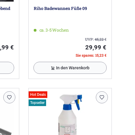
lebend
Riho Badewannen Füße 09
ca. 3-5 Wochen
UVP:
45,22
€
,99 €
29,99 €
Sie sparen: 15,23 €
In den Warenkorb
Hot Deals
Topseller