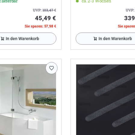
 lieferbar
ca. 2-3 Wochen
UVP:
103,47
€
UVP
45,49 €
339
Sie sparen: 57,98 €
Sie sparen
In den Warenkorb
In den Warenkorb