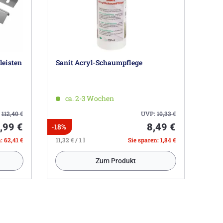
leisten
Sanit Acryl-Schaumpflege
ca. 2-3 Wochen
:
112,40
€
UVP:
10,33
€
,99 €
8,49 €
-18%
: 62,41 €
11,32 € / 1 l
Sie sparen: 1,84 €
Zum Produkt