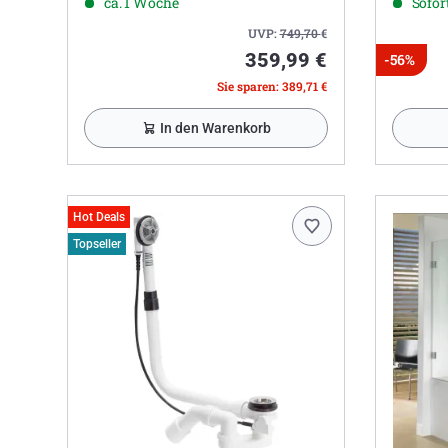
ca. 1 Woche
Sofort
UVP:
749,70
€
359,99 €
-56%
Sie sparen: 389,71 €
In den Warenkorb
Hot Deals
Topseller