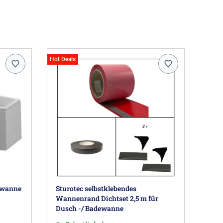
Hot Deals
ewanne
Sturotec selbstklebendes
Wannenrand Dichtset 2,5 m für
Dusch -/ Badewanne