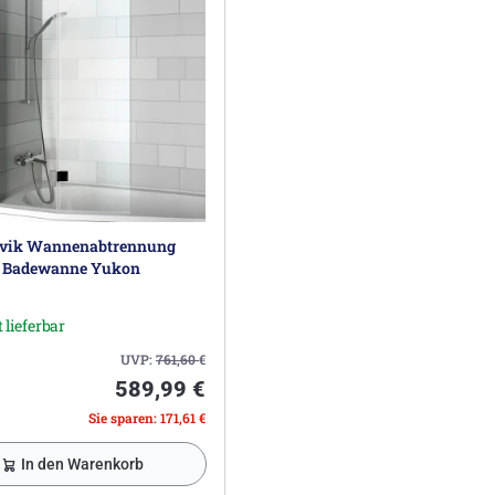
vik Wannenabtrennung
r Badewanne Yukon
 lieferbar
UVP:
761,60
€
589,99 €
Sie sparen: 171,61 €
In den Warenkorb