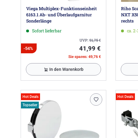
Viega Multiplex-Funktionseinheit
Riho Sc
6163.1 Ab- und Überlaufgarnitur
NXT X50
Sonderlänge
rechts
Sofort lieferbar
ca. 2
UVP:
91,75
€
41,99 €
-54%
Sie sparen: 49,76 €
In den Warenkorb
Hot Deals
Hot Deals
Topseller