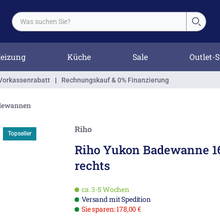
eizung
Küche
Sale
Outlet-S
Vorkassenrabatt
|
Rechnungskauf & 0% Finanzierung
dewannen
Riho
Topseller
Riho Yukon Badewanne 1
rechts
ca. 3-5 Wochen
Versand mit Spedition
Sie sparen: 178,00 €