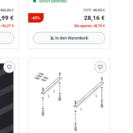
Sofort lieferbar
:
421,26
€
UVP:
46,92
€
,99 €
28,16 €
-40%
: 81,27 €
Sie sparen: 18,76 €
In den Warenkorb