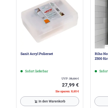
Sanit Acryl Polierset
Riho No
Z500 fü
Sofort lieferbar
Sofort
UVP:
36,64
€
27,99 €
Sie sparen: 8,65 €
In den Warenkorb