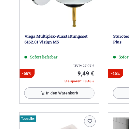
Viega Multiplex-Ausstattungsset
Sturote
6162.01 Visign M5
Plus
Sofort lieferbar
Sofort
UVP:
27,97
€
9,49 €
-66%
-46%
Sie sparen: 18,48 €
In den Warenkorb
Topseller