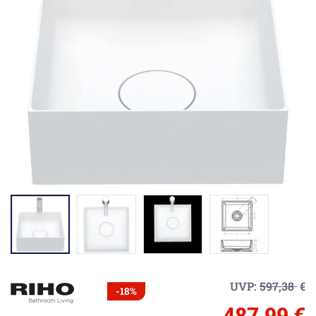
UVP:
597,38
€
-18%
487,99 €