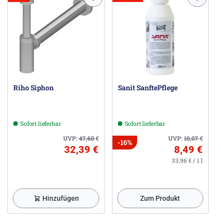
Riho Siphon
Sanit SanftePflege
Sofort lieferbar
Sofort lieferbar
UVP:
47,60
€
UVP:
10,07
€
-16%
32,39 €
8,49 €
33,96 € / 1 l
Hinzufügen
Zum Produkt