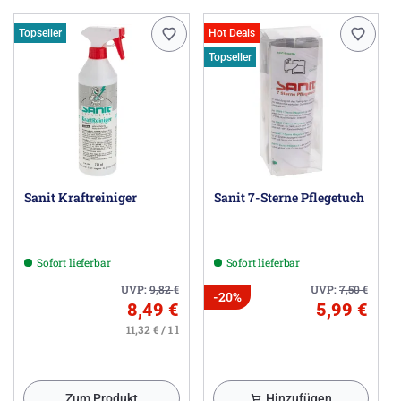
Topseller
Hot Deals
Topseller
Sanit Kraftreiniger
Sanit 7-Sterne Pflegetuch
Sofort lieferbar
Sofort lieferbar
UVP:
9,82
€
UVP:
7,50
€
-20%
8,49 €
5,99 €
11,32 € / 1 l
Zum Produkt
Hinzufügen