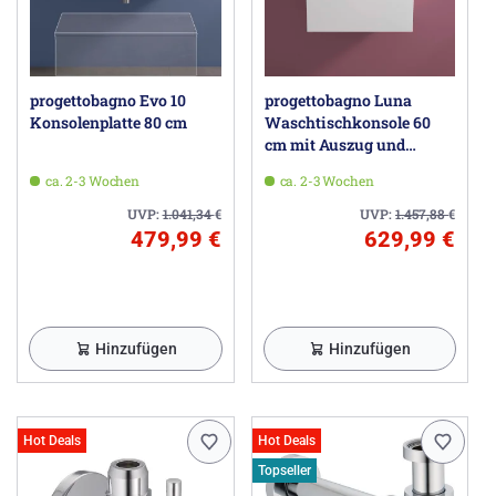
progettobagno Evo 10
progettobagno Luna
Konsolenplatte 80 cm
Waschtischkonsole 60
cm mit Auszug und
Glasplatte
ca. 2-3 Wochen
ca. 2-3 Wochen
UVP:
1.041,34
€
UVP:
1.457,88
€
479,99 €
629,99 €
Hinzufügen
Hinzufügen
Hot Deals
Hot Deals
Topseller