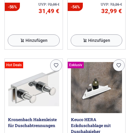
UVP:
72,05
€
UVP:
72,26
€
-56%
-54%
31,49 €
32,99 €
Hinzufügen
Hinzufügen
Hot Deals
Exklusiv
Kronenbach Hakenleiste
Keuco HERA
für Duschabtrennungen
Eckduschablage mit
Duschabzieher