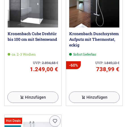
Kronenbach Cube Drehtür
Kronenbach Duschsystem
bis 100 cm mit Seitenwand
Aufputz mit Thermostat,
eckig
ca. 2-3 Wochen
Sofort lieferbar
UVP:
2.894,68
€
UVP:
1.849,13
€
-60%
1.249,00 €
738,99 €
Hinzufügen
Hinzufügen
Hot Deals