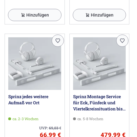
Hinzufügen
Hinzufügen
Sprinz jedes weitere
Sprinz Montage Service
Aufmaß vor Ort
für Eck, Fünfeck und
Viertelkreissituation bis
100 x 100 x 200 cm
ca. 2-3 Wochen
ca. 5-8 Wochen
UVP:
69,03
€
66,99 €
479,99 €