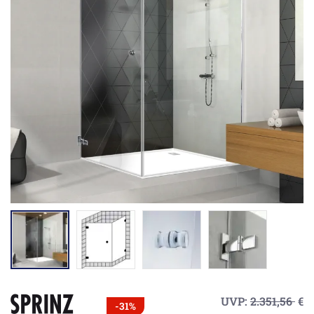
UVP:
2.351,56
€
-31%