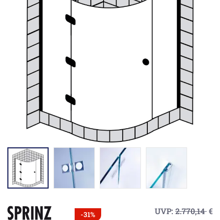
UVP:
2.770,14
€
-31%