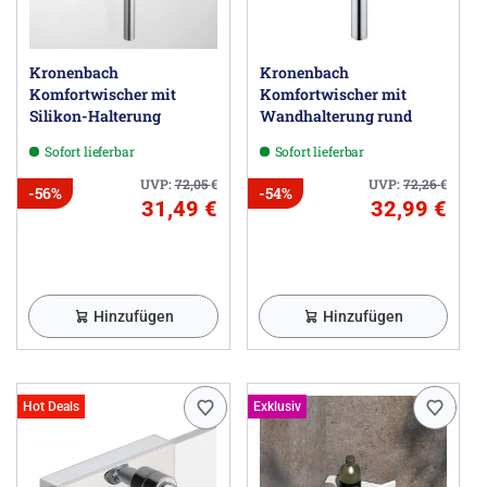
Kronenbach
Kronenbach
Komfortwischer mit
Komfortwischer mit
Silikon-Halterung
Wandhalterung rund
Sofort lieferbar
Sofort lieferbar
UVP:
72,05
€
UVP:
72,26
€
-56%
-54%
31,49 €
32,99 €
Hinzufügen
Hinzufügen
Hot Deals
Exklusiv