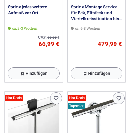
Sprinz jedes weitere
Sprinz Montage Service
Aufmaß vor Ort
für Eck, Fünfeck und
Viertelkreissituation bis
100 x 100 x 200 cm
ca. 2-3 Wochen
ca. 5-8 Wochen
UVP:
69,03
€
66,99 €
479,99 €
Hinzufügen
Hinzufügen
Hot Deals
Hot Deals
Topseller