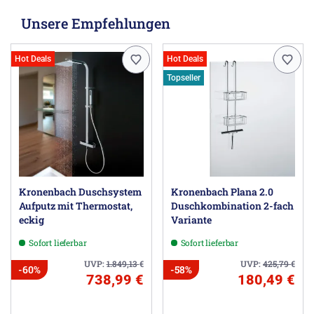
Unsere Empfehlungen
Hot Deals
Hot Deals
Topseller
Kronenbach Duschsystem
Kronenbach Plana 2.0
Aufputz mit Thermostat,
Duschkombination 2-fach
eckig
Variante
Sofort lieferbar
Sofort lieferbar
UVP:
1.849,13
€
UVP:
425,79
€
-60%
-58%
738,99 €
180,49 €