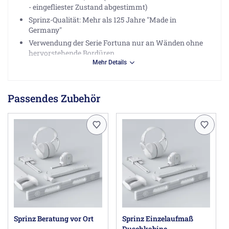
- eingefliester Zustand abgestimmt)
Sprinz-Qualität: Mehr als 125 Jahre "Made in
Germany"
Verwendung der Serie Fortuna nur an Wänden ohne
hervorstehende Bordüren.
Mehr Details
Achtung!
Bei Lotabweichung der Wand darf das
Passendes Zubehör
Wanneneinbaumaß nicht unter- bzw. überschritten
werden.
Die Duschkabine ist nur bundesweit
auf dem Festland
inkl. Aufmaß und Montage bestellbar & lieferbar!
Hinweis für Duschabtrennungen
(?)
Herstellerinformationen
Joh. Sprinz GmbH & Co. KG, Lagerstr. 13, 88287
Grünkraut-Gullen DE, info@sprinz.eu
Sprinz Beratung vor Ort
Sprinz Einzelaufmaß
Duschkabine