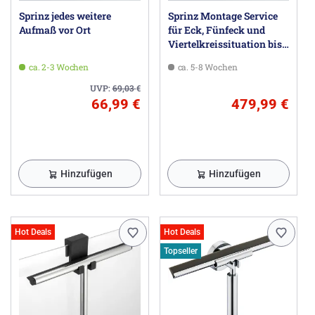
Sprinz jedes weitere
Sprinz Montage Service
Aufmaß vor Ort
für Eck, Fünfeck und
Viertelkreissituation bis
100 x 100 x 200 cm
ca. 2-3 Wochen
ca. 5-8 Wochen
UVP:
69,03
€
66,99 €
479,99 €
Hinzufügen
Hinzufügen
Hot Deals
Hot Deals
Topseller