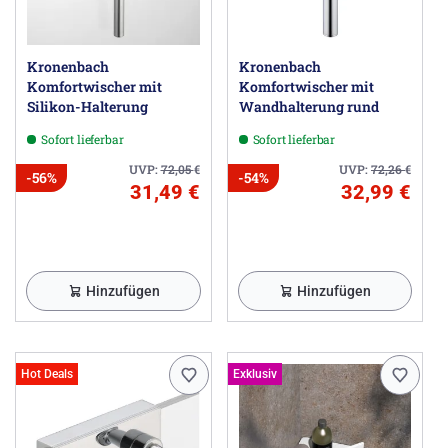
Kronenbach
Kronenbach
Komfortwischer mit
Komfortwischer mit
Silikon-Halterung
Wandhalterung rund
Sofort lieferbar
Sofort lieferbar
UVP:
72,05
€
UVP:
72,26
€
-56%
-54%
31,49 €
32,99 €
Hinzufügen
Hinzufügen
Hot Deals
Exklusiv