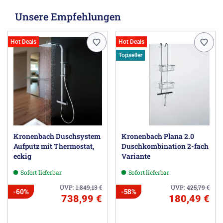
Unsere Empfehlungen
Hot Deals
Hot Deals
Topseller
Kronenbach Duschsystem
Kronenbach Plana 2.0
Aufputz mit Thermostat,
Duschkombination 2-fach
eckig
Variante
Sofort lieferbar
Sofort lieferbar
UVP:
1.849,13
€
UVP:
425,79
€
-60%
-58%
738,99 €
180,49 €