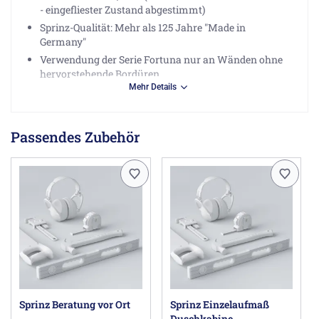
- eingefliester Zustand abgestimmt)
Sprinz-Qualität: Mehr als 125 Jahre "Made in
Germany"
Verwendung der Serie Fortuna nur an Wänden ohne
hervorstehende Bordüren.
Mehr Details
Achtung!
Bei Lotabweichung der Wand darf das
Passendes Zubehör
Wanneneinbaumaß nicht unter- bzw. überschritten
werden.
Die Duschkabine ist nur bundesweit
auf dem Festland
inkl. Aufmaß und Montage bestellbar & lieferbar!
Hinweis für Duschabtrennungen
(?)
Herstellerinformationen
Joh. Sprinz GmbH & Co. KG, Lagerstr. 13, 88287
Grünkraut-Gullen DE, info@sprinz.eu
Sprinz Beratung vor Ort
Sprinz Einzelaufmaß
Duschkabine