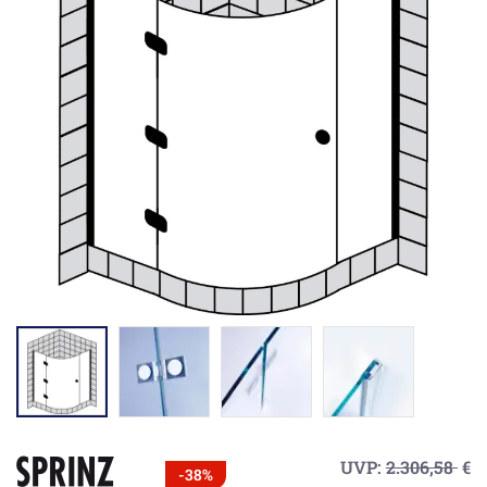
UVP:
2.306,58
€
-38%