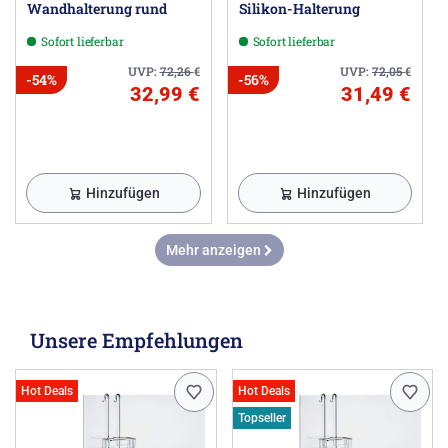
Wandhalterung rund
Silikon-Halterung
Sofort lieferbar
Sofort lieferbar
UVP:
72,26
€
UVP:
72,05
€
-54%
-56%
32,99 €
31,49 €
Hinzufügen
Hinzufügen
Mehr anzeigen
Unsere Empfehlungen
Hot Deals
Hot Deals
Topseller