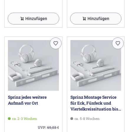
Hinzufügen
Hinzufügen
Sprinz jedes weitere
Sprinz Montage Service
Aufmaß vor Ort
für Eck, Fünfeck und
Viertelkreissituation bis
100 x 100 x 200 cm
ca. 2-3 Wochen
ca. 5-8 Wochen
UVP:
69,03
€