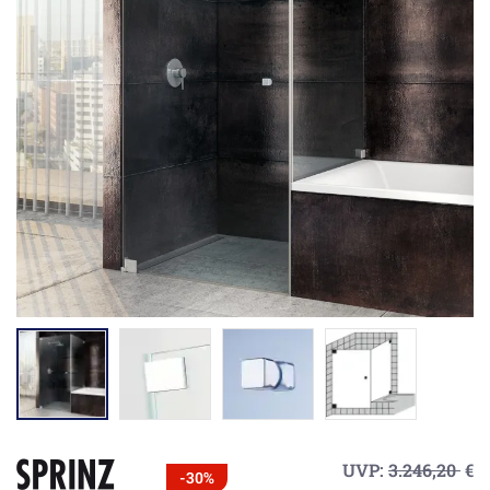
UVP:
3.246,20
€
-30%