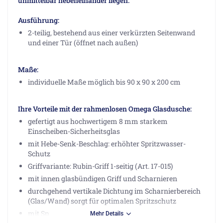
unmittelbar nebeneinander liegen.
Ausführung:
2-teilig, bestehend aus einer verkürzten Seitenwand
und einer Tür (öffnet nach außen)
Maße:
individuelle Maße möglich bis 90 x 90 x 200 cm
Ihre Vorteile mit der rahmenlosen Omega Glasdusche:
gefertigt aus hochwertigem 8 mm starkem
Einscheiben-Sicherheitsglas
mit Hebe-Senk-Beschlag: erhöhter Spritzwasser-
Schutz
Griffvariante: Rubin-Griff 1-seitig (Art. 17-015)
mit innen glasbündigen Griff und Scharnieren
durchgehend vertikale Dichtung im Scharnierbereich
(Glas/Wand) sorgt für optimalen Spritzschutz
mit SpriClean® Oberflächenveredelung
Mehr Details