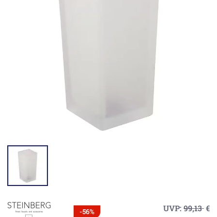
UVP:
99,13
€
-56%