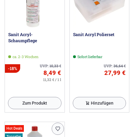
Sanit Acryl-
Sanit Acryl Polierset
Schaumpflege
ca. 2-3 Wochen
Sofort lieferbar
UVP:
10,33
€
UVP:
36,64
€
-18%
8,49 €
27,99 €
11,32 € / 1 l
Zum Produkt
Hinzufügen
Hot Deals
Topseller