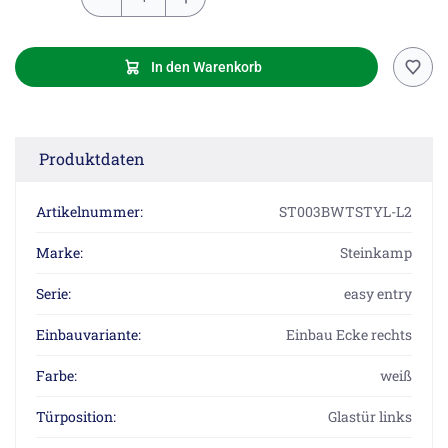
In den Warenkorb
Produktdaten
Artikelnummer:
ST003BWTSTYL-L2
Marke:
Steinkamp
Serie:
easy entry
Einbauvariante:
Einbau Ecke rechts
Farbe:
weiß
Türposition:
Glastür links