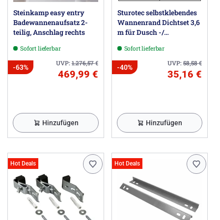
Steinkamp easy entry
Sturotec selbstklebendes
Badewannenaufsatz 2-
Wannenrand Dichtset 3,6
teilig, Anschlag rechts
m für Dusch -/
Badewanne
Sofort lieferbar
Sofort lieferbar
UVP:
1.276,57
€
UVP:
58,58
€
-63%
-40%
469,99 €
35,16 €
Hinzufügen
Hinzufügen
Hot Deals
Hot Deals