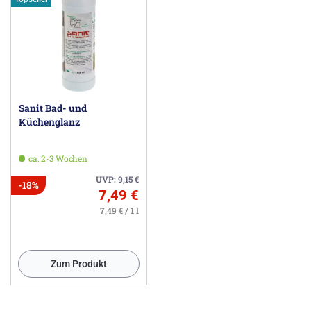
Sanit Bad- und
Küchenglanz
ca. 2-3 Wochen
UVP:
9,15
€
-18%
7,49 €
7,49 € / 1 l
Zum Produkt