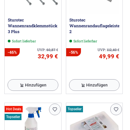
Sturotec
Sturotec
Wannenrandklemmstück
Wannenrandauflageleisten
3 Plus
2
Sofort lieferbar
Sofort lieferbar
UVP:
60,87
€
UVP:
112,40
€
-46%
-56%
32,99 €
49,99 €
Hinzufügen
Hinzufügen
Hot Deals
Topseller
Topseller