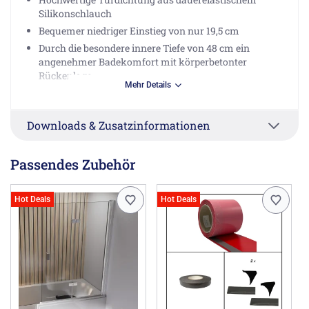
Silikonschlauch
Bequemer niedriger Einstieg von nur 19,5 cm
Durch die besondere innere Tiefe von 48 cm ein
angenehmer Badekomfort mit körperbetonter
Rückenlage
Mehr Details
Großflächige Duschmöglichkeit im gesamten
Bodenbereich
Pflegeleichte Oberfläche
Downloads & Zusatzinformationen
Glasabtrennung und Sitz nicht im Lieferumfang
Passendes Zubehör
enthalten!
Hot Deals
Hot Deals
Herstellerinformationen
MEGABAD GmbH, Heisenbergstr.19a, 50169 Kerpen DE,
info@megabad.de