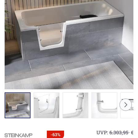
UVP:
6.303,95
€
-63%