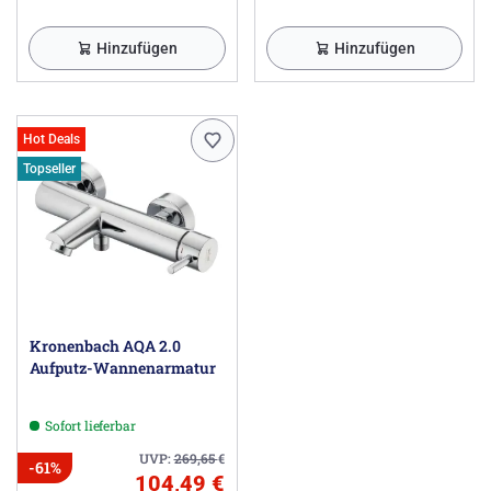
Hinzufügen
Hinzufügen
Hot Deals
Topseller
Kronenbach AQA 2.0
Aufputz-Wannenarmatur
Sofort lieferbar
UVP:
269,65
€
-61%
104,49 €