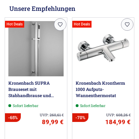
Unsere Empfehlungen
Hot Deals
Hot Deals
Kronenbach SUPRA
Kronenbach Krontherm
Brauseset mit
1000 Aufputz-
Stabhandbrause und
Wannenthermostat
Wandstange
Sofort lieferbar
Sofort lieferbar
UVP:
260,61
€
UVP:
608,26
€
-65%
-70%
89,99 €
184,99 €