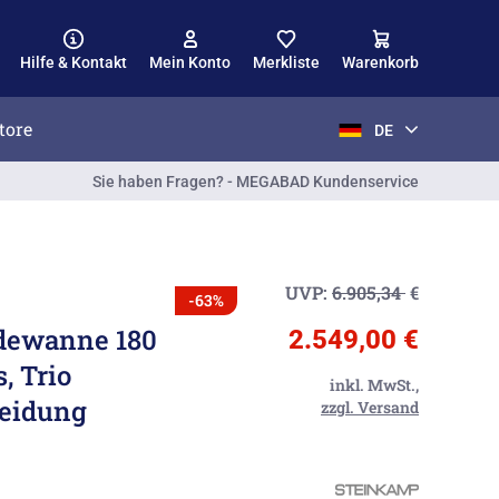
Hilfe & Kontakt
Mein Konto
Merkliste
Warenkorb
tore
DE
Sie haben Fragen? - MEGABAD Kundenservice
UVP:
6.905,34
€
-63%
dewanne 180
2.549,00 €
, Trio
inkl. MwSt.,
leidung
zzgl. Versand