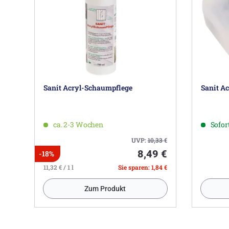
Sanit Acryl-Schaumpflege
Sanit Ac
ca. 2-3 Wochen
Sofort
UVP:
10,33
€
8,49 €
-18%
11,32 € / 1 l
Sie sparen: 1,84 €
Zum Produkt