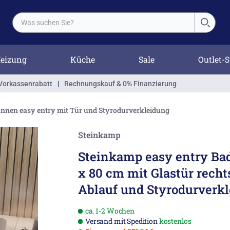
eizung
Küche
Sale
Outlet-S
Vorkassenrabatt
|
Rechnungskauf & 0% Finanzierung
nen easy entry mit Tür und Styrodurverkleidung
Steinkamp
Steinkamp easy entry Ba
x 80 cm mit Glastür rechts
Ablauf und Styrodurverk
ca. 1-2 Wochen
Versand mit Spedition
kostenlos