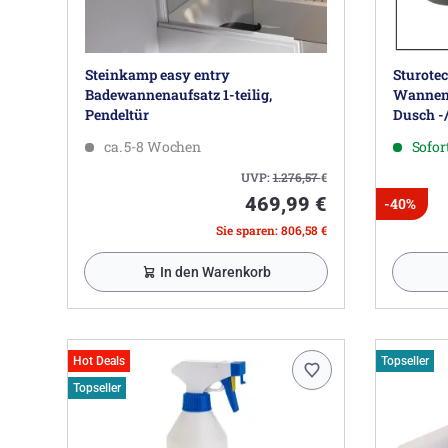
Steinkamp easy entry
Sturotec
Badewannenaufsatz 1-teilig,
Wannenr
Pendeltür
Dusch -
ca. 5-8 Wochen
Sofort
UVP:
1.276,57
€
469,99 €
-40%
Sie sparen: 806,58 €
In den Warenkorb
Hot Deals
Topseller
Topseller