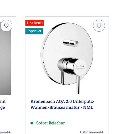
Hot Deals
Topseller
mit
Kronenbach AQA 2.0 Unterputz-
nge
Wannen-Brausearmatur - NML
Sofort lieferbar
60,61
€
UVP:
227,29
€