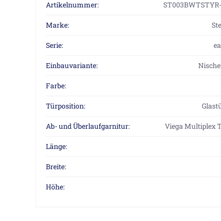
Artikelnummer:
ST003BWTSTYR-
Marke:
St
Serie:
ea
Einbauvariante:
Nische
Farbe:
Türposition:
Glast
Ab- und Überlaufgarnitur:
Viega Multiplex 
Länge:
Breite:
Höhe: