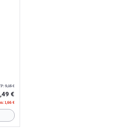
P:
9,15
€
,49 €
n: 1,66 €