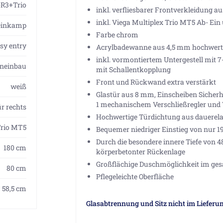
R3+Trio
inkl. verfliesbarer Frontverkleidung a
inkl. Viega Multiplex Trio MT5 Ab- Ein
einkamp
Farbe chrom
sy entry
Acrylbadewanne aus 4,5 mm hochwertig
inkl. vormontiertem Untergestell mit 
neinbau
mit Schallentkopplung
Front und Rückwand extra verstärkt
weiß
Glastür aus 8 mm, Einscheiben Sicherh
1 mechanischem Verschließregler und 
ür rechts
Hochwertige Türdichtung aus dauerela
Trio MT5
Bequemer niedriger Einstieg von nur 1
Durch die besondere innere Tiefe von
180 cm
körperbetonter Rückenlage
Großflächige Duschmöglichkeit im ge
80 cm
Pflegeleichte Oberfläche
58,5 cm
Glasabtrennung und Sitz nicht im Lieferu