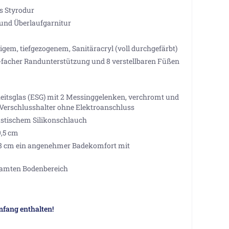
us Styrodur
 und Überlaufgarnitur
em, tiefgezogenem, Sanitäracryl (voll durchgefärbt)
7-facher Randunterstützung und 8 verstellbaren Füßen
eitsglas (ESG) mit 2 Messinggelenken, verchromt und
Verschlusshalter ohne Elektroanschluss
stischem Silikonschlauch
9,5 cm
 48 cm ein angenehmer Badekomfort mit
samten Bodenbereich
mfang enthalten!