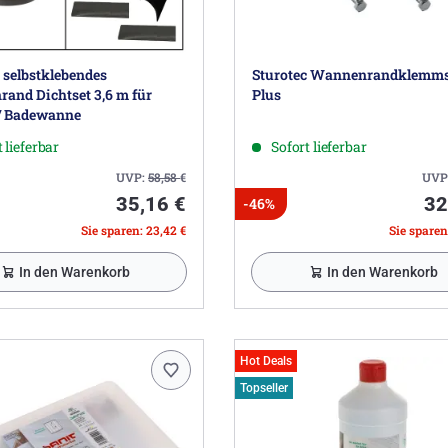
 selbstklebendes
Sturotec Wannenrandklemms
and Dichtset 3,6 m für
Plus
/ Badewanne
 lieferbar
Sofort lieferbar
UVP:
58,58
€
UVP
35,16 €
32
-46%
Sie sparen: 23,42 €
Sie sparen
In den Warenkorb
In den Warenkorb
Hot Deals
Topseller