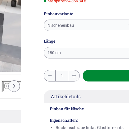
Sie sparen: 4.356,34 €
Einbauvariante
Nischeneinbau
Länge
180 cm
Artikeldetails
Einbau für Nische
Eigenschaften:
Rückenschräge links, Glastür rechts