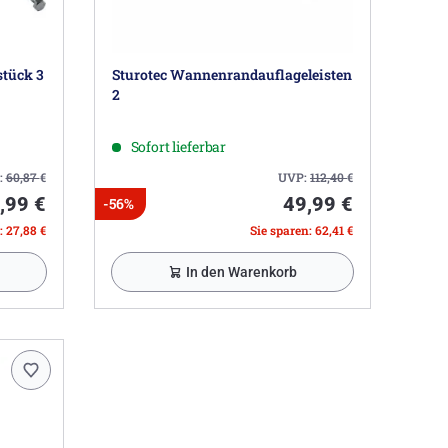
tück 3
Sturotec Wannenrandauflageleisten
2
Sofort lieferbar
:
60,87
€
UVP:
112,40
€
,99 €
49,99 €
-56%
: 27,88 €
Sie sparen: 62,41 €
In den Warenkorb