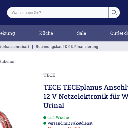
eizung
Küche
Sale
Outlet-S
Vorkassenrabatt
|
Rechnungskauf & 0% Finanzierung
Zubehör
TECE
TECE TECEplanus Anschlu
12 V Netzelektronik für 
Urinal
ca. 1 Woche
Versand mit Paketdienst