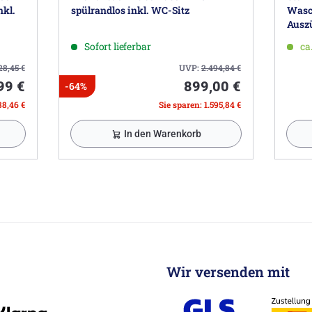
nkl.
spülrandlos inkl. WC-Sitz
Wasch
Auszü
Sofort lieferbar
ca
28,45
€
UVP:
2.494,84
€
99 €
899,00 €
-64%
88,46 €
Sie sparen: 1.595,84 €
In den Warenkorb
Wir versenden mit