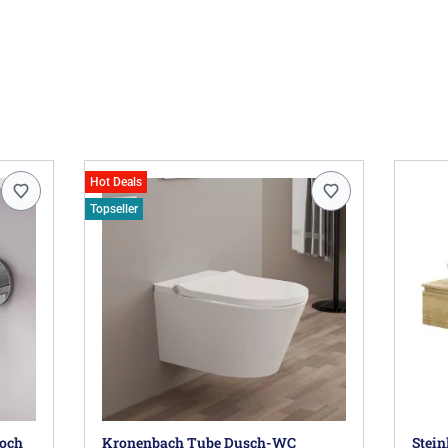
Hot Deals
Topseller
Loch
Kronenbach Tube Dusch-WC
Stei