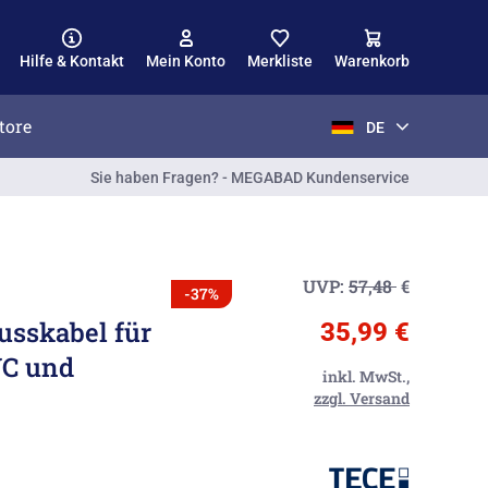
Hilfe & Kontakt
Mein Konto
Merkliste
Warenkorb
tore
DE
Sie haben Fragen? - MEGABAD Kundenservice
UVP:
57,48
€
-37%
sskabel für
35,99 €
WC und
inkl. MwSt.,
zzgl. Versand