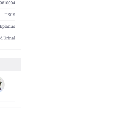
9810004
TECE
Eplanus
d Urinal