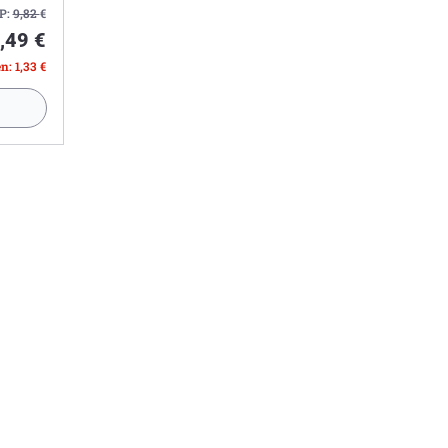
P:
9,82
€
,49 €
n: 1,33 €