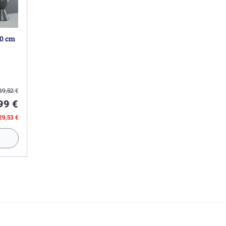
00 cm
89,52
€
99 €
29,53 €