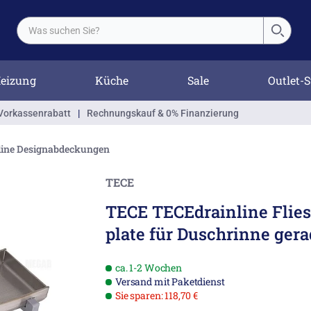
eizung
Küche
Sale
Outlet-S
Vorkassenrabatt
|
Rechnungskauf & 0% Finanzierung
line Designabdeckungen
TECE
TECE TECEdrainline Flie
plate für Duschrinne ger
ca. 1-2 Wochen
Versand mit Paketdienst
Sie sparen: 118,70 €