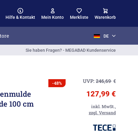
Hilfe & Kontakt
Mein Konto
Merkliste
Warenkorb
tore
DE
Sie haben Fragen? - MEGABAD Kundenservice
UVP:
246,69
€
-48%
senmulde
127,99 €
ade 100 cm
inkl. MwSt.,
zzgl. Versand