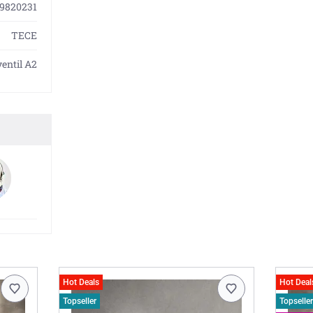
9820231
TECE
entil A2
Hot Deals
Hot Deal
Topseller
Topseller