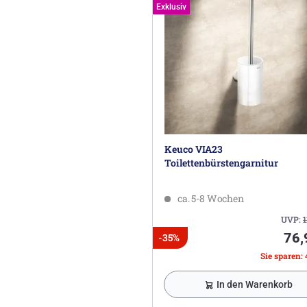
Exklusiv
Keuco VIA23
Toilettenbürstengarnitur
ca. 5-8 Wochen
UVP:
1
76,
-35%
Sie sparen: 
In den Warenkorb