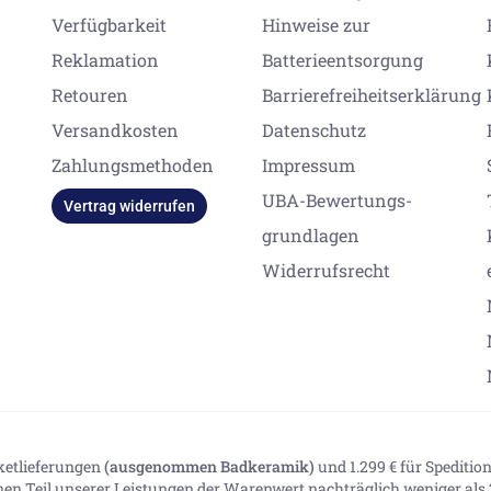
Verfügbarkeit
Hinweise zur
Reklamation
Batterieentsorgung
Retouren
Barrierefreiheitserklärung
Versandkosten
Datenschutz
Zahlungsmethoden
Impressum
UBA-Bewertungs-
Vertrag widerrufen
grundlagen
Widerrufsrecht
aketlieferungen
(ausgenommen Badkeramik)
und 1.299 € für Spediti
inen Teil unserer Leistungen der Warenwert nachträglich weniger als 2