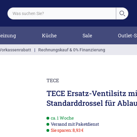
eizung
Küche
Sale
Outlet-S
Vorkassenrabatt
|
Rechnungskauf & 0% Finanzierung
TECE
TECE Ersatz-Ventilsitz mi
Standarddrossel für Ablau
ca. 1 Woche
Versand mit Paketdienst
Sie sparen: 8,93 €