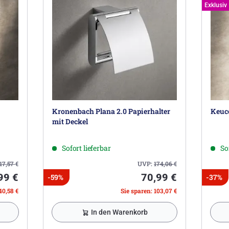
Exklusiv
Kronenbach Plana 2.0 Papierhalter
Keuco
mit Deckel
Sofort lieferbar
So
17,57
€
UVP:
174,06
€
99 €
70,99 €
-59%
-37%
40,58 €
Sie sparen: 103,07 €
In den Warenkorb