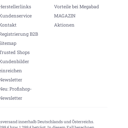
Herstellerlinks
Vorteile bei Megabad
Kundenservice
MAGAZIN
Kontakt
Aktionen
Registrierung B2B
Sitemap
Trusted Shops
Kundenbilder
einreichen
Newsletter
Neu: Profishop-
Newsletter
onsversand innerhalb Deutschlands und Österreichs.
99 € bzw. 1.299 € beträgt. In diesem Fall berechnen