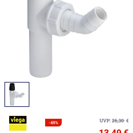
UVP:
26,30
€
-49%
13,49 €