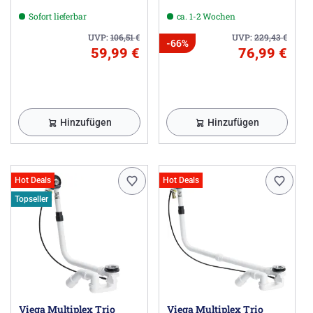
Überlänge
Überlaufgarnitur
Sofort lieferbar
ca. 1-2 Wochen
Normallänge
UVP:
106,51
€
UVP:
229,43
€
-66%
59,99 €
76,99 €
Hinzufügen
Hinzufügen
Hot Deals
Hot Deals
Topseller
Viega Multiplex Trio
Viega Multiplex Trio