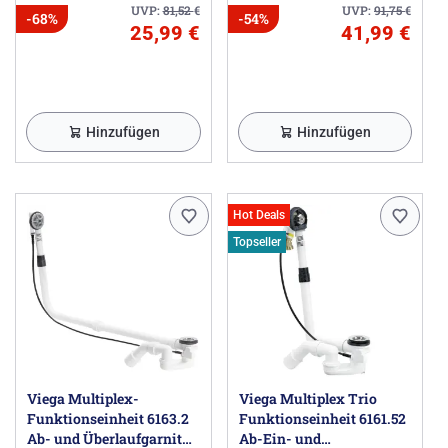
UVP:
81,52
€
UVP:
91,75
€
-68%
-54%
25,99 €
41,99 €
Hinzufügen
Hinzufügen
Hot Deals
Topseller
Viega Multiplex-
Viega Multiplex Trio
Funktionseinheit 6163.2
Funktionseinheit 6161.52
Ab- und Überlaufgarnitur
Ab-Ein- und