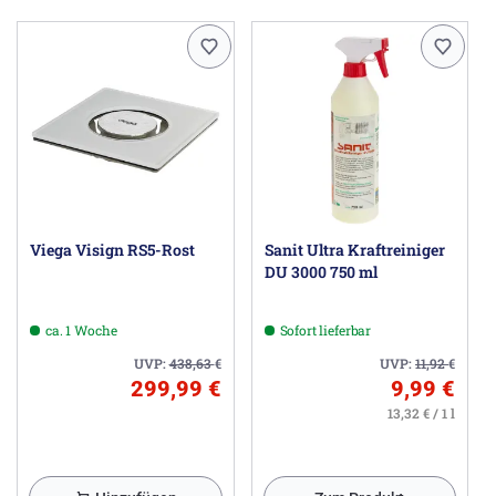
Viega Visign RS5-Rost
Sanit Ultra Kraftreiniger
DU 3000 750 ml
ca. 1 Woche
Sofort lieferbar
UVP:
438,63
€
UVP:
11,92
€
299,99 €
9,99 €
13,32 € / 1 l