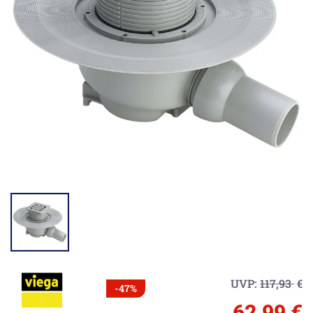
UVP:
117,93
€
-47%
62,99 €